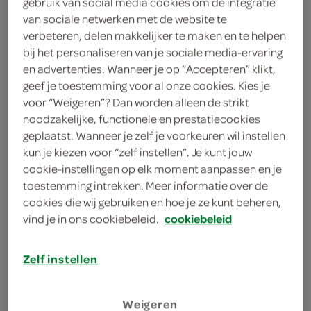
gebruik van social media cookies om de integratie
200 gram cherry-/kerstomaatjes
van sociale netwerken met de website te
verbeteren, delen makkelijker te maken en te helpen
200 gram gerookte zalm
bij het personaliseren van je sociale media-ervaring
en advertenties. Wanneer je op “Accepteren” klikt,
4 lente-/bosuitjes
geef je toestemming voor al onze cookies. Kies je
voor “Weigeren”? Dan worden alleen de strikt
4 gerookte makreelfilets
noodzakelijke, functionele en prestatiecookies
1 krop ijsbergsla
geplaatst. Wanneer je zelf je voorkeuren wil instellen
kun je kiezen voor “zelf instellen”. Je kunt jouw
8 tortillawraps
cookie-instellingen op elk moment aanpassen en je
toestemming intrekken. Meer informatie over de
1 theelepel gedroogde tijm
cookies die wij gebruiken en hoe je ze kunt beheren,
vind je in ons cookiebeleid.
cookiebeleid
1 eetlepel verse tijm
Zelf instellen
200 milliliter Griekse yoghurt
Weigeren
kies je winkel