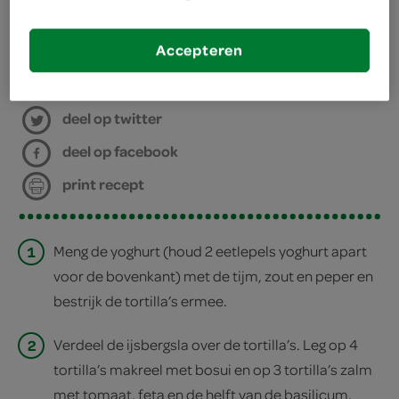
Accepteren
bereiden
deel op twitter
deel op facebook
print recept
1
Meng de yoghurt (houd 2 eetlepels yoghurt apart
voor de bovenkant) met de tijm, zout en peper en
bestrijk de tortilla’s ermee.
2
Verdeel de ijsbergsla over de tortilla’s. Leg op 4
tortilla’s makreel met bosui en op 3 tortilla’s zalm
met tomaat, feta en de helft van de basilicum.