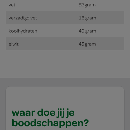
vet
52 gram
verzadigd vet
16 gram
koolhydraten
49 gram
eiwit
45 gram
waar doe jij je
boodschappen?