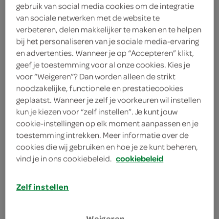
gebruik van social media cookies om de integratie
1 limoen
van sociale netwerken met de website te
verbeteren, delen makkelijker te maken en te helpen
2 lente-/bosuitjes
bij het personaliseren van je sociale media-ervaring
en advertenties. Wanneer je op “Accepteren” klikt,
100 gram Griekse yoghurt
geef je toestemming voor al onze cookies. Kies je
voor “Weigeren”? Dan worden alleen de strikt
6 kipdijfilets
noodzakelijke, functionele en prestatiecookies
3 teentjes knoflook
geplaatst. Wanneer je zelf je voorkeuren wil instellen
kun je kiezen voor “zelf instellen”. Je kunt jouw
1 broccoli (500 g)
cookie-instellingen op elk moment aanpassen en je
toestemming intrekken. Meer informatie over de
750 gram zoete aardappels
cookies die wij gebruiken en hoe je ze kunt beheren,
vind je in ons cookiebeleid.
cookiebeleid
4 eetlepels zonnebloemolie
Zelf instellen
1 eetlepels piri piri kruidenmix
Weigeren