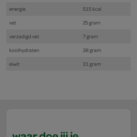
energie
515 kcal
vet
25 gram
verzadigd vet
7 gram
koolhydraten
38 gram
eiwit
31 gram
waar doe jij je