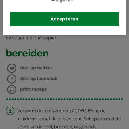
kies je winkel
benodigdheden
Accepteren
bakplaat met bakpapier
bereiden
deel op twitter
deel op facebook
print recept
1
Verwarm de oven voor op 200°C. Meng de
kruidenmix met de olie en zout. Schep om met de
zoete aardappel, broccoli, ongepelde