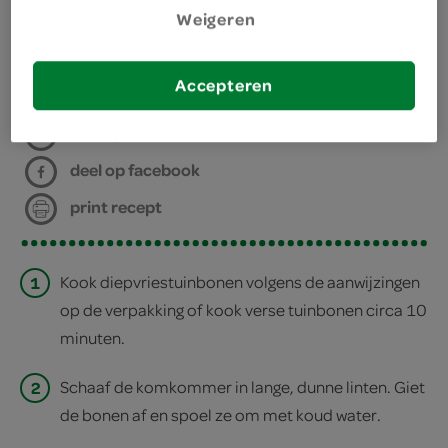
Weigeren
bereiden
Accepteren
deel op twitter
deel op facebook
print recept
1
Kook diepvriestuinbonen volgens de aanwijzingen
op de verpakking of kook verse tuinbonen circa 10
minuten.
2
Schaaf de komkommer in lange, dunne linten. Giet
de bonen af en spoel ze om met koud water.