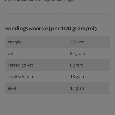
voedingswaarde (per 100 gram/ml)
energie
335 kcal
vet
22 gram
verzadigd vet
8 gram
koolhydraten
13 gram
eiwit
17 gram