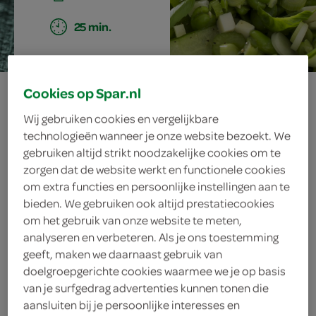
25 min.
tuinbonensalade
Cookies op Spar.nl
Wij gebruiken cookies en vergelijkbare
met geitenkaas
technologieën wanneer je onze website bezoekt. We
gebruiken altijd strikt noodzakelijke cookies om te
zorgen dat de website werkt en functionele cookies
om extra functies en persoonlijke instellingen aan te
ingrediënten
bieden. We gebruiken ook altijd prestatiecookies
om het gebruik van onze website te meten,
analyseren en verbeteren. Als je ons toestemming
geeft, maken we daarnaast gebruik van
1 limoen
doelgroepgerichte cookies waarmee we je op basis
van je surfgedrag advertenties kunnen tonen die
4 eetlepels olijfolie
aansluiten bij je persoonlijke interesses en