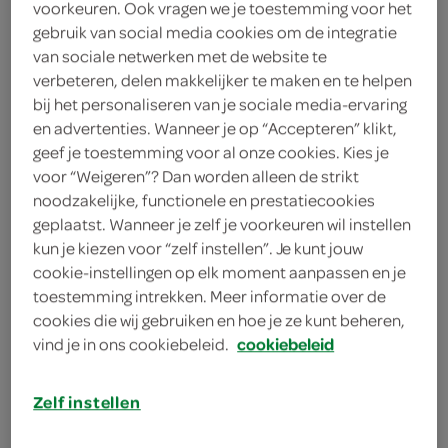
voorkeuren. Ook vragen we je toestemming voor het
1 eetlepel grove mosterd
gebruik van social media cookies om de integratie
van sociale netwerken met de website te
1 handje basilicumblaadje
verbeteren, delen makkelijker te maken en te helpen
125 gram harde geitenkaas
bij het personaliseren van je sociale media-ervaring
en advertenties. Wanneer je op “Accepteren” klikt,
75 gram rucola
geef je toestemming voor al onze cookies. Kies je
voor “Weigeren”? Dan worden alleen de strikt
2 stengels bleekselderij
noodzakelijke, functionele en prestatiecookies
geplaatst. Wanneer je zelf je voorkeuren wil instellen
2 lente-/bosuitjes
kun je kiezen voor “zelf instellen”. Je kunt jouw
cookie-instellingen op elk moment aanpassen en je
1 groene paprika
toestemming intrekken. Meer informatie over de
cookies die wij gebruiken en hoe je ze kunt beheren,
1 komkommer
vind je in ons cookiebeleid.
cookiebeleid
400 gram tuinbonen
Zelf instellen
kies je winkel