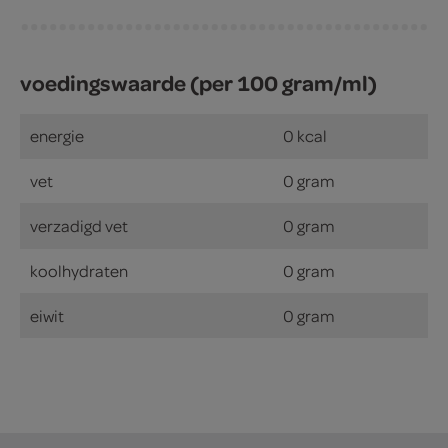
voedingswaarde (per 100 gram/ml)
energie
0 kcal
vet
0 gram
verzadigd vet
0 gram
koolhydraten
0 gram
eiwit
0 gram