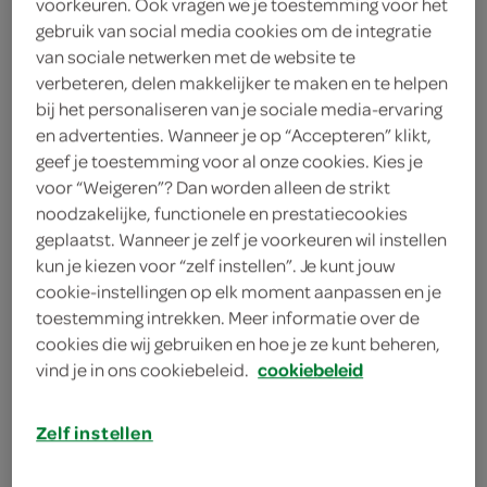
voorkeuren. Ook vragen we je toestemming voor het
2 theelepels knoflookpoeder
gebruik van social media cookies om de integratie
van sociale netwerken met de website te
2 theelepels uienpoeder
verbeteren, delen makkelijker te maken en te helpen
2 theelepels kurkuma
bij het personaliseren van je sociale media-ervaring
en advertenties. Wanneer je op “Accepteren” klikt,
1 eetlepel mosterdzaad
geef je toestemming voor al onze cookies. Kies je
voor “Weigeren”? Dan worden alleen de strikt
1 eetlepel korianderzaad
noodzakelijke, functionele en prestatiecookies
geplaatst. Wanneer je zelf je voorkeuren wil instellen
1 eetlepel komijnzaad
kun je kiezen voor “zelf instellen”. Je kunt jouw
cookie-instellingen op elk moment aanpassen en je
toestemming intrekken. Meer informatie over de
kies je winkel
cookies die wij gebruiken en hoe je ze kunt beheren,
vind je in ons cookiebeleid.
cookiebeleid
benodigdheden
Zelf instellen
vijzel