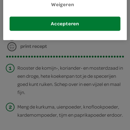
Weigeren
bereiden
Accepteren
deel op twitter
deel op facebook
print recept
1
Rooster de komijn-, koriander- en mosterdzaad in
een droge, hete koekenpan tot je de specerijen
goed kunt ruiken. Schep over in een vijzel en maal
fijn.
2
Meng de kurkuma, uienpoeder, knoflookpoeder,
kardemompoeder, tijm en paprikapoeder erdoor.