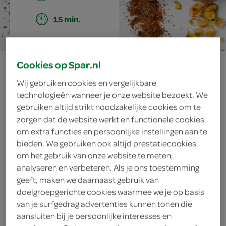
15 min.
vadouvan
Cookies op Spar.nl
Wij gebruiken cookies en vergelijkbare
technologieën wanneer je onze website bezoekt. We
gebruiken altijd strikt noodzakelijke cookies om te
ingrediënten
zorgen dat de website werkt en functionele cookies
om extra functies en persoonlijke instellingen aan te
bieden. We gebruiken ook altijd prestatiecookies
om het gebruik van onze website te meten,
1 theelepel paprikapoeder
analyseren en verbeteren. Als je ons toestemming
geeft, maken we daarnaast gebruik van
1 theelepel gedroogde tijm
doelgroepgerichte cookies waarmee we je op basis
van je surfgedrag advertenties kunnen tonen die
1 theelepel kardemompoeder
aansluiten bij je persoonlijke interesses en