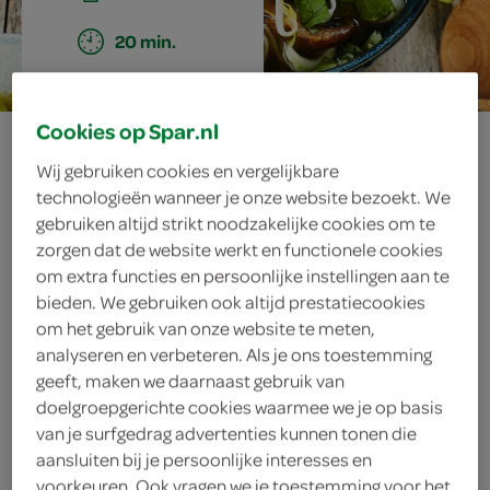
20 min.
Cookies op Spar.nl
vega pho
Wij gebruiken cookies en vergelijkbare
technologieën wanneer je onze website bezoekt. We
gebruiken altijd strikt noodzakelijke cookies om te
ingrediënten
zorgen dat de website werkt en functionele cookies
om extra functies en persoonlijke instellingen aan te
bieden. We gebruiken ook altijd prestatiecookies
om het gebruik van onze website te meten,
1 handje munt
analyseren en verbeteren. Als je ons toestemming
geeft, maken we daarnaast gebruik van
1 handje basilicum
doelgroepgerichte cookies waarmee we je op basis
van je surfgedrag advertenties kunnen tonen die
1 handje koriander
aansluiten bij je persoonlijke interesses en
voorkeuren. Ook vragen we je toestemming voor het