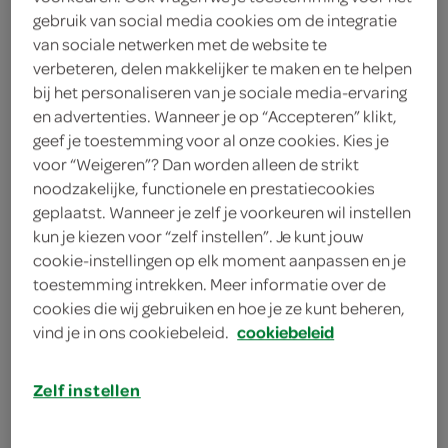
200 gram taugé
gebruik van social media cookies om de integratie
van sociale netwerken met de website te
400 gram mie
verbeteren, delen makkelijker te maken en te helpen
bij het personaliseren van je sociale media-ervaring
400 gram rijstmie
en advertenties. Wanneer je op “Accepteren” klikt,
geef je toestemming voor al onze cookies. Kies je
1 paksoi
voor “Weigeren”? Dan worden alleen de strikt
noodzakelijke, functionele en prestatiecookies
6 lente-/bosuitjes
geplaatst. Wanneer je zelf je voorkeuren wil instellen
1 eetlepel sesamolie
kun je kiezen voor “zelf instellen”. Je kunt jouw
cookie-instellingen op elk moment aanpassen en je
3 eetlepels sojasaus
toestemming intrekken. Meer informatie over de
cookies die wij gebruiken en hoe je ze kunt beheren,
150 gram kastanjechampignons
vind je in ons cookiebeleid.
cookiebeleid
1 liter groentebouillon
Zelf instellen
kies je winkel
2 teentjes knoflook