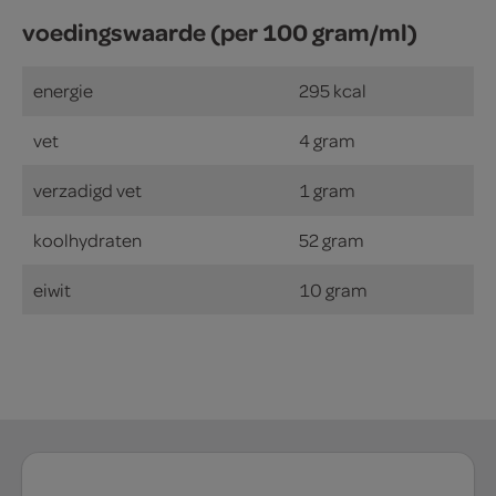
voedingswaarde (per 100 gram/ml)
energie
295 kcal
vet
4 gram
verzadigd vet
1 gram
koolhydraten
52 gram
eiwit
10 gram