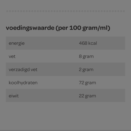
voedingswaarde (per 100 gram/ml)
energie
468 kcal
vet
8 gram
verzadigd vet
2 gram
koolhydraten
72 gram
eiwit
22 gram