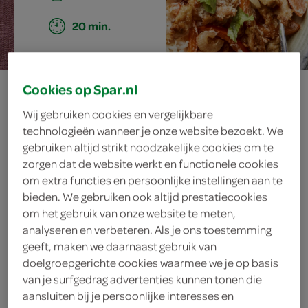
20 min.
vegetarische
Cookies op Spar.nl
Wij gebruiken cookies en vergelijkbare
tandoori uit de
technologieën wanneer je onze website bezoekt. We
gebruiken altijd strikt noodzakelijke cookies om te
airfryer
zorgen dat de website werkt en functionele cookies
om extra functies en persoonlijke instellingen aan te
bieden. We gebruiken ook altijd prestatiecookies
om het gebruik van onze website te meten,
ingrediënten
analyseren en verbeteren. Als je ons toestemming
geeft, maken we daarnaast gebruik van
doelgroepgerichte cookies waarmee we je op basis
van je surfgedrag advertenties kunnen tonen die
2 eetlepels rijstazijn
aansluiten bij je persoonlijke interesses en