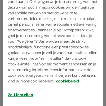
voorkeuren. Ook vragen we je toestemming voor het
1 komkommer
gebruik van social media cookies om de integratie
van sociale netwerken met de website te
300 gram witte rijst
verbeteren, delen makkelijker te maken en te helpen
bij het personaliseren van je sociale media-ervaring
4 eetlepels Griekse yoghurt
en advertenties. Wanneer je op “Accepteren” klikt,
geef je toestemming voor al onze cookies. Kies je
2 theelepels kaneel
voor “Weigeren”? Dan worden alleen de strikt
2 theelepels komijnpoeder
noodzakelijke, functionele en prestatiecookies
geplaatst. Wanneer je zelf je voorkeuren wil instellen
300 gram vegetarische kipstukjes
kun je kiezen voor “zelf instellen”. Je kunt jouw
cookie-instellingen op elk moment aanpassen en je
3 paprika's
toestemming intrekken. Meer informatie over de
cookies die wij gebruiken en hoe je ze kunt beheren,
2 uien
vind je in ons cookiebeleid.
cookiebeleid
kies je winkel
Zelf instellen