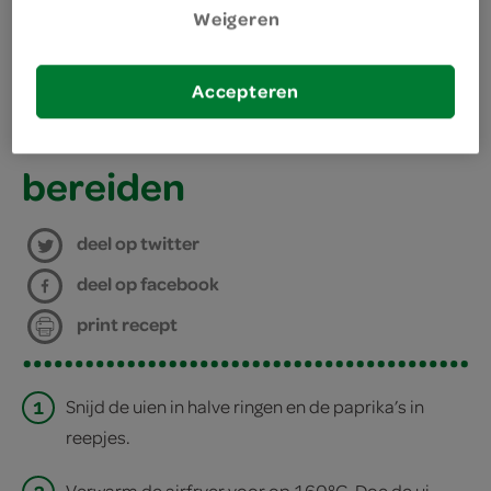
benodigdheden
Weigeren
airfryer
Accepteren
ovenschaal voor de airfryer
bereiden
deel op twitter
deel op facebook
print recept
1
Snijd de uien in halve ringen en de paprika’s in
reepjes.
Verwarm de airfryer voor op 160°C. Doe de ui,