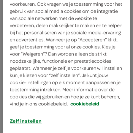
voorkeuren. Ook vragen we je toestemming voor het
8 plakjes pancetta
gebruik van social media cookies om de integratie
van sociale netwerken met de website te
400 milliliter kookroom
verbeteren, delen makkelijker te maken en te helpen
400 milliliter groentebouillon
bij het personaliseren van je sociale media-ervaring
en advertenties. Wanneer je op “Accepteren” klikt,
1 theelepel venkelzaad
geef je toestemming voor al onze cookies. Kies je
voor “Weigeren”? Dan worden alleen de strikt
2 venkelknollen
noodzakelijke, functionele en prestatiecookies
geplaatst. Wanneer je zelf je voorkeuren wil instellen
1 ui
kun je kiezen voor “zelf instellen”. Je kunt jouw
cookie-instellingen op elk moment aanpassen en je
2 eetlepels olijfolie
toestemming intrekken. Meer informatie over de
cookies die wij gebruiken en hoe je ze kunt beheren,
vind je in ons cookiebeleid.
cookiebeleid
kies je winkel
Zelf instellen
benodigdheden