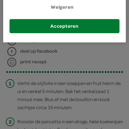
Weigeren
staafmixer
bereiden
Accepteren
deel op twitter
deel op facebook
print recept
1
Verhit de olijfolie in een soeppan en fruit hierin de
ui en venkel 5 minuten. Bak het venkelzaad 1
minuut mee. Blus af met de bouillon en kook
zachtjes circa 15 minuten.
2
Rooster de pancetta in een droge, hete koekenpan