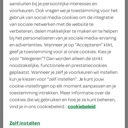
aansluiten bij je persoonlijke interesses en
2 sjalotjes
voorkeuren. Ook vragen we je toestemming voor het
gebruik van social media cookies om de integratie
50 milliliter rodewijnazijn
van sociale netwerken met de website te
frituurolie
verbeteren, delen makkelijker te maken en te helpen
bij het personaliseren van je sociale media-ervaring
75 gram broodkruim
en advertenties. Wanneer je op “Accepteren” klikt,
geef je toestemming voor al onze cookies. Kies je
75 gram panko
voor “Weigeren”? Dan worden alleen de strikt
noodzakelijke, functionele en prestatiecookies
2 eieren
geplaatst. Wanneer je zelf je voorkeuren wil instellen
kun je kiezen voor “zelf instellen”. Je kunt jouw
50 gram bloem
cookie-instellingen op elk moment aanpassen en je
toestemming intrekken. Meer informatie over de
1 bosje peterselie
cookies die wij gebruiken en hoe je ze kunt beheren,
vind je in ons cookiebeleid.
cookiebeleid
300 gram visfilets
150 gram boter
Zelf instellen