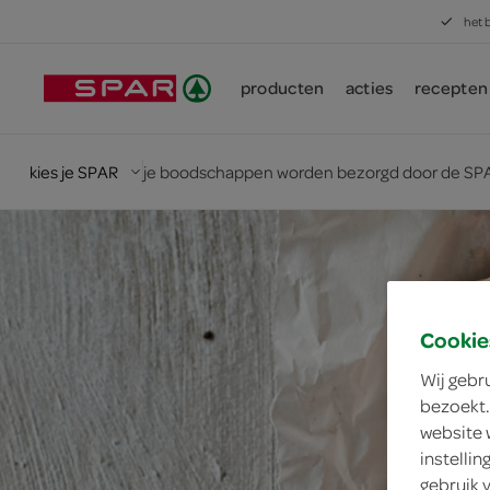
het 
producten
acties
recepten
kies je SPAR
je boodschappen worden bezorgd door de SPA
Cookie
Wij gebr
bezoekt.
website 
instelli
gebruik 