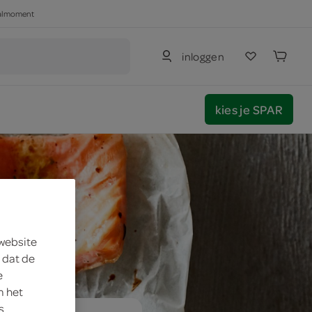
haalmoment
inloggen
kies je SPAR
 website
 dat de
e
m het
s