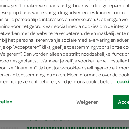
ing geeft, maken we daarnaast gebruik van doelgroepgerich
we je op basis van je surfgedrag advertenties kunnen tonen d
en bij je persoonlijke interesses en voorkeuren. Ook vragen we 
ing voor het gebruik van social media cookies om de integra
netwerken met de website te verbeteren, delen makkelijker te
n bij het personaliseren van je sociale media-ervaring en adver
je op “Accepteren” klikt, geef je toestemming voor al onze co
“Weigeren”? Dan worden alleen de strikt noodzakelijke, functio
ecookies geplaatst. Wanneer je zelf je voorkeuren wil instellen 
oor “zelf instellen”. Je kunt jouw cookie-instellingen op elk m
etjes met sinaasappel en tijm
n en je toestemming intrekken. Meer informatie over de cooki
n en hoe je ze kunt beheren, vind je in ons cookiebeleid.
cooki
tjes met sinaasappe
tellen
Weigeren
Acc
bereiden