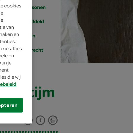
te cookies
4 personen
ie
je
gemiddeld
tie van
 maken en
15 min.
tenties.
okies. Kies
bijgerecht
nele en
kun je
oment
es die wij
ebeleid
l en tijm
epteren