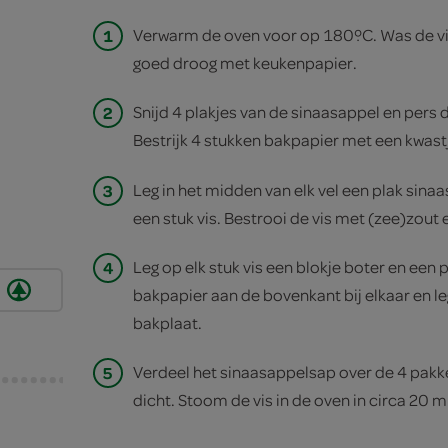
1
Verwarm de oven voor op 180ºC. Was de vi
goed droog met keukenpapier.
2
Snijd 4 plakjes van de sinaasappel en pers d
Bestrijk 4 stukken bakpapier met een kwastj
3
Leg in het midden van elk vel een plak sin
een stuk vis. Bestrooi de vis met (zee)zout 
4
Leg op elk stuk vis een blokje boter en een 
bakpapier aan de bovenkant bij elkaar en l
bakplaat.
5
Verdeel het sinaasappelsap over de 4 pakk
dicht. Stoom de vis in de oven in circa 20 m