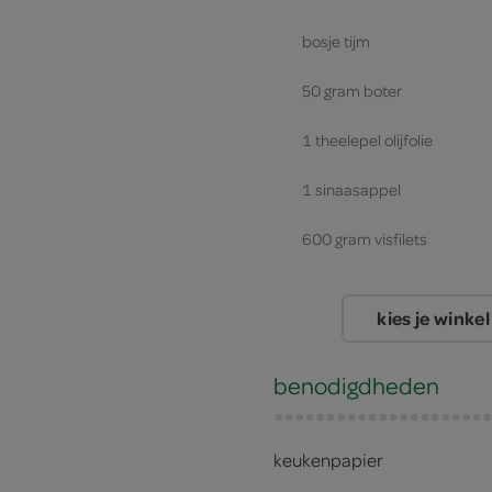
bosje tijm
50 gram boter
1 theelepel olijfolie
1 sinaasappel
600 gram visfilets
kies je winkel
benodigdheden
keukenpapier