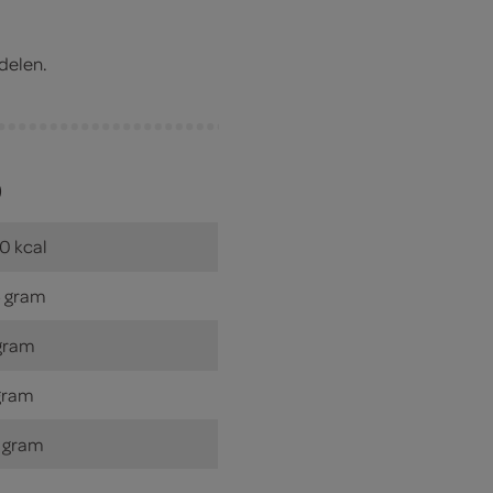
 delen.
)
0 kcal
 gram
gram
gram
 gram