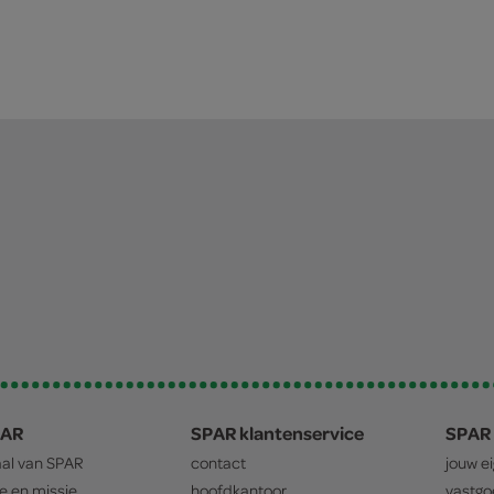
PAR
SPAR klantenservice
SPAR 
aal van
SPAR
contact
jouw e
ie en missie
hoofdkantoor
vastg