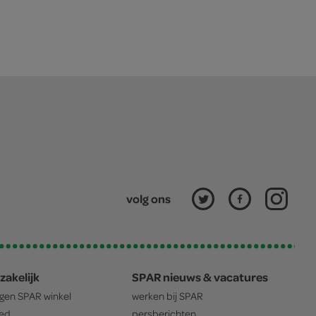
volg ons
zakelijk
SPAR nieuws & vacatures
igen
SPAR
winkel
werken bij
SPAR
oed
persberichten