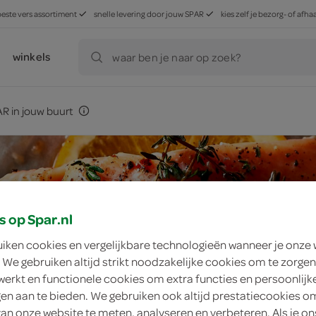
beste vers assortiment
snelle levering door jouw SPAR
kies zelf je bezorg- of af
winkels
waar ben je naar op zoek?
R in jouw buurt
s op Spar.nl
uiken cookies en vergelijkbare technologieën wanneer je onze
 We gebruiken altijd strikt noodzakelijke cookies om te zorgen
werkt en functionele cookies om extra functies en persoonlijk
ngen aan te bieden. We gebruiken ook altijd prestatiecookies o
van onze website te meten, analyseren en verbeteren. Als je on