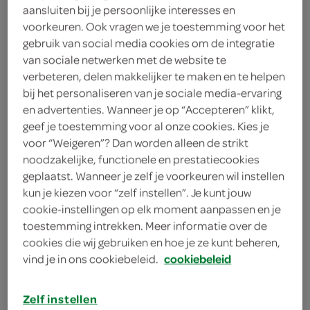
250 milliliter karnemelk
aansluiten bij je persoonlijke interesses en
voorkeuren. Ook vragen we je toestemming voor het
250 milliliter volle melk
gebruik van social media cookies om de integratie
van sociale netwerken met de website te
2 eieren
verbeteren, delen makkelijker te maken en te helpen
bij het personaliseren van je sociale media-ervaring
2 theelepels bakpoeder
en advertenties. Wanneer je op “Accepteren” klikt,
geef je toestemming voor al onze cookies. Kies je
250 gram bloem
voor “Weigeren”? Dan worden alleen de strikt
noodzakelijke, functionele en prestatiecookies
1 vanillestokje
geplaatst. Wanneer je zelf je voorkeuren wil instellen
kun je kiezen voor “zelf instellen”. Je kunt jouw
cookie-instellingen op elk moment aanpassen en je
kies je winkel
toestemming intrekken. Meer informatie over de
cookies die wij gebruiken en hoe je ze kunt beheren,
benodigdheden
vind je in ons cookiebeleid.
cookiebeleid
Zelf instellen
wafelijzer