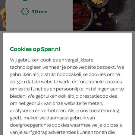
30 min.
wafels met
Cookies op Spar.nl
topping
Wij gebruiken cookies en vergelijkbare
technologieën wanneer je onze website bezoekt. We
gebruiken altijd strikt noodzakelijke cookies om te
ingrediënten
zorgen dat de website werkt en functionele cookies
om extra functies en persoonlijke instellingen aan te
bieden. We gebruiken ook altijd prestatiecookies
om het gebruik van onze website te meten,
analyseren en verbeteren. Als je ons toestemming
4 eetlepels zonnebloemolie
geeft, maken we daarnaast gebruik van
doelgroepgerichte cookies waarmee we je op basis
4 eetlepels boter
van je surfgedrag advertenties kunnen tonen die