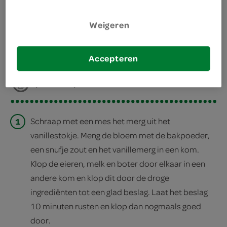
bereiden
Weigeren
deel op twitter
Accepteren
deel op facebook
print recept
1
Schraap met een mes het merg uit het
vanillestokje. Meng de bloem met de bakpoeder,
een snufje zout en het vanillemerg in een kom.
Klop de eieren, melk en boter door elkaar in een
andere kom en klop dit door de droge
ingrediënten tot een glad beslag. Laat het beslag
10 minuten rusten en klop dan nogmaals goed
door.