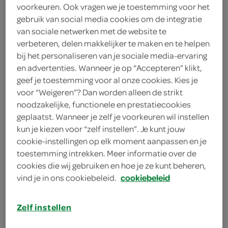
200 gram feta
voorkeuren. Ook vragen we je toestemming voor het
gebruik van social media cookies om de integratie
600 gram watermeloenen
van sociale netwerken met de website te
verbeteren, delen makkelijker te maken en te helpen
bij het personaliseren van je sociale media-ervaring
kies je winkel
en advertenties. Wanneer je op “Accepteren” klikt,
geef je toestemming voor al onze cookies. Kies je
voor “Weigeren”? Dan worden alleen de strikt
bereiden
noodzakelijke, functionele en prestatiecookies
geplaatst. Wanneer je zelf je voorkeuren wil instellen
kun je kiezen voor “zelf instellen”. Je kunt jouw
deel op twitter
cookie-instellingen op elk moment aanpassen en je
deel op facebook
toestemming intrekken. Meer informatie over de
cookies die wij gebruiken en hoe je ze kunt beheren,
print recept
vind je in ons cookiebeleid.
cookiebeleid
Zelf instellen
1
Verwijder de schil en snijd de watermeloen in
blokjes.