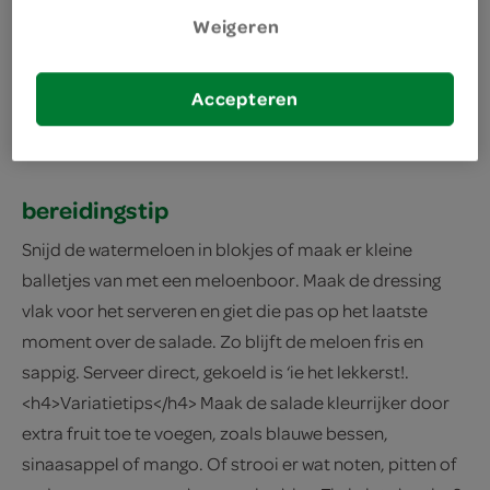
Weigeren
2
Verdeel de watermeloen over een schaal.
Verkruimel de feta grof boven de meloen.
Accepteren
Besprenkel de salade met de olie en honing.
Bestrooi met de oregano.
bereidingstip
Snijd de watermeloen in blokjes of maak er kleine
balletjes van met een meloenboor. Maak de dressing
vlak voor het serveren en giet die pas op het laatste
moment over de salade. Zo blijft de meloen fris en
sappig. Serveer direct, gekoeld is ‘ie het lekkerst!.
<h4>Variatietips</h4> Maak de salade kleurrijker door
extra fruit toe te voegen, zoals blauwe bessen,
sinaasappel of mango. Of strooi er wat noten, pitten of