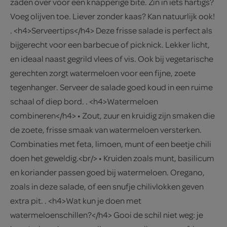
zaden over voor een knapperige bite. Zin in iets hartigs?
Voeg olijven toe. Liever zonder kaas? Kan natuurlijk ook!
. <h4>Serveertips</h4> Deze frisse salade is perfect als
bijgerecht voor een barbecue of picknick. Lekker licht,
en ideaal naast gegrild vlees of vis. Ook bij vegetarische
gerechten zorgt watermeloen voor een fijne, zoete
tegenhanger. Serveer de salade goed koud in een ruime
schaal of diep bord. . <h4>Watermeloen
combineren</h4> • Zout, zuur en kruidig zijn smaken die
de zoete, frisse smaak van watermeloen versterken.
Combinaties met feta, limoen, munt of een beetje chili
doen het geweldig.<br/> • Kruiden zoals munt, basilicum
en koriander passen goed bij watermeloen. Oregano,
zoals in deze salade, of een snufje chilivlokken geven
extra pit. . <h4>Wat kun je doen met
watermeloenschillen?</h4> Gooi de schil niet weg: je