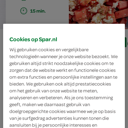
15 min.
watermeloensalad
Cookies op Spar.nl
Wij gebruiken cookies en vergelijkbare
technologieën wanneer je onze website bezoekt. We
ingrediënten
gebruiken altijd strikt noodzakelijke cookies om te
zorgen dat de website werkt en functionele cookies
om extra functies en persoonlijke instellingen aan te
bieden. We gebruiken ook altijd prestatiecookies
om het gebruik van onze website te meten,
1 theelepel gedroogde oregano
analyseren en verbeteren. Als je ons toestemming
2 theelepels honing
geeft, maken we daarnaast gebruik van
doelgroepgerichte cookies waarmee we je op basis
3 eetlepels olijfolie extra vierge
van je surfgedrag advertenties kunnen tonen die
aansluiten bij je persoonlijke interesses en