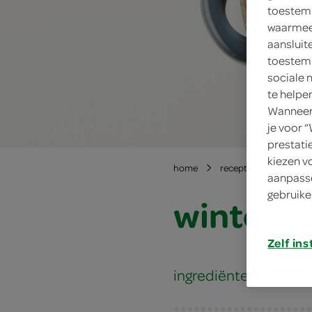
toestemm
waarmee 
aansluit
toestemm
sociale 
te helpe
Wanneer 
je voor 
prestati
kiezen v
home
recepten
winterg
aanpasse
gebruike
wintergr
Zelf ins
ingrediënten