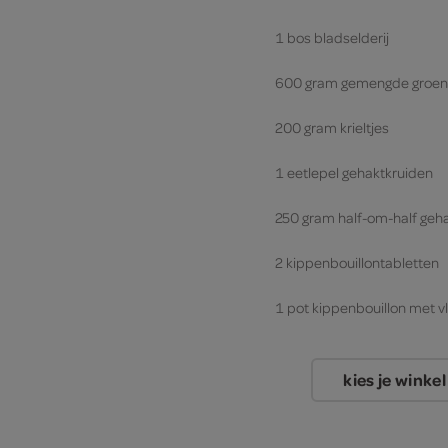
1 bos bladselderij
600 gram gemengde groen
200 gram krieltjes
1 eetlepel gehaktkruiden
250 gram half-om-half geh
2 kippenbouillontabletten
1 pot kippenbouillon met v
kies je winkel