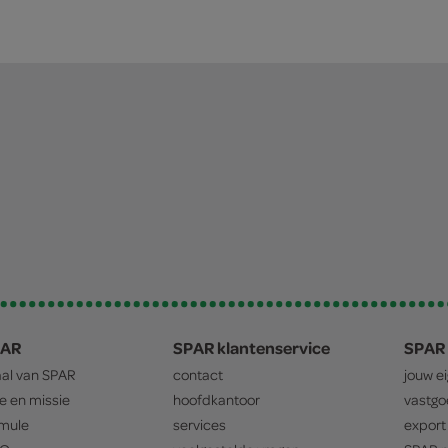
PAR
SPAR klantenservice
SPAR 
aal van
SPAR
contact
jouw e
ie en missie
hoofdkantoor
vastg
mule
services
export