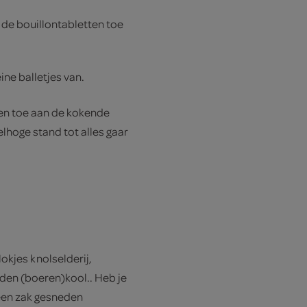
g de bouillontabletten toe
ine balletjes van.
ten toe aan de kokende
lhoge stand tot alles gaar
kjes knolselderij,
eden (boeren)kool.. Heb je
 een zak gesneden