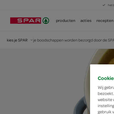
het 
producten
acties
recepten
kies je SPAR
je boodschappen worden bezorgd door de SPA
Cookie
Wij gebr
bezoekt.
website 
instelli
gebruik 