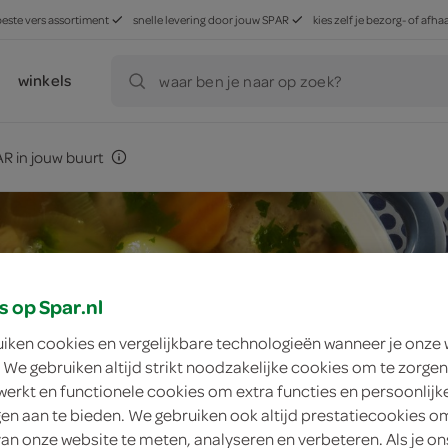
beste vers assortiment
snelle levering door jouw SPAR
kies zelf je bezorg- of af
winkels
waar ben je naar op zoek?
R in jouw buurt
s op Spar.nl
uiken cookies en vergelijkbare technologieën wanneer je onze
 We gebruiken altijd strikt noodzakelijke cookies om te zorgen
werkt en functionele cookies om extra functies en persoonlijk
ngen aan te bieden. We gebruiken ook altijd prestatiecookies o
van onze website te meten, analyseren en verbeteren. Als je on