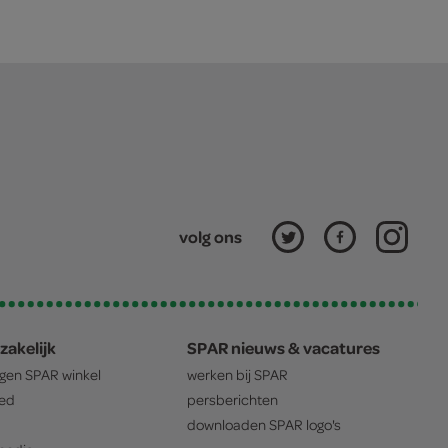
volg ons
zakelijk
SPAR nieuws & vacatures
igen
SPAR
winkel
werken bij
SPAR
oed
persberichten
downloaden
SPAR
logo's