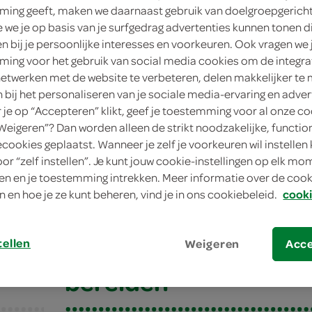
ing geeft, maken we daarnaast gebruik van doelgroepgerich
we je op basis van je surfgedrag advertenties kunnen tonen d
en bij je persoonlijke interesses en voorkeuren. Ook vragen we 
ing voor het gebruik van social media cookies om de integra
netwerken met de website te verbeteren, delen makkelijker te
n bij het personaliseren van je sociale media-ervaring en adver
je op “Accepteren” klikt, geef je toestemming voor al onze co
“Weigeren”? Dan worden alleen de strikt noodzakelijke, functio
ecookies geplaatst. Wanneer je zelf je voorkeuren wil instellen 
oor “zelf instellen”. Je kunt jouw cookie-instellingen op elk m
roentesoep met balletjes
n en je toestemming intrekken. Meer informatie over de cooki
n en hoe je ze kunt beheren, vind je in ons cookiebeleid.
cooki
oentesoep met ball
tellen
Weigeren
Acc
bereiden