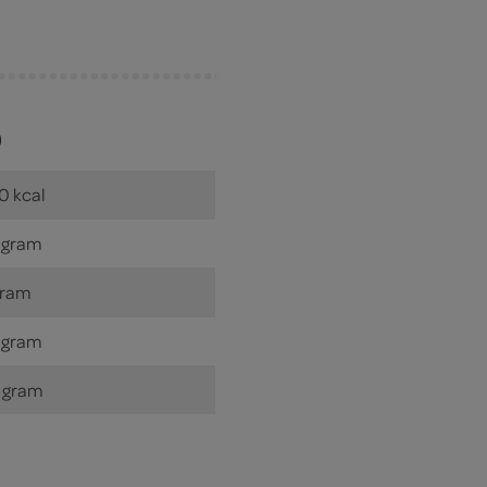
)
0 kcal
 gram
gram
 gram
 gram