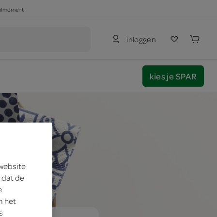
haalmoment
inloggen
kies je SPAR
 website
 dat de
e
m het
s