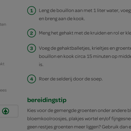
1
Leng de bouillon aan met 1 liter water, voe
en breng aan de kook.
ten
2
Meng het gehakt met de kruiden en rol er kle
3
Voeg de gehaktballetjes, krieltjes en groen
bouillon en kook circa 15 minuten op midde
akt
is.
4
Roer de selderij door de soep.
lees
bereidingstip
Kies voor de gemengde groenten onder andere blo
bloemkoolroosjes, plakjes wortel en/of fijngesn
geen restjes groenten meer liggen? Gebruik dan