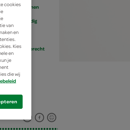
te cookies
4 personen
ie
je
eenvoudig
tie van
 maken en
25 min.
tenties.
okies. Kies
hoofdgerecht
nele en
kun je
oment
es die wij
ebeleid
etjes
epteren