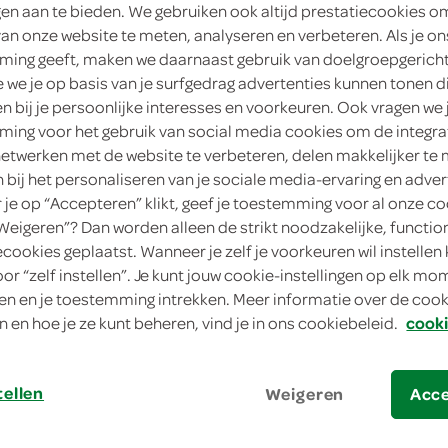
ngen aan te bieden. We gebruiken ook altijd prestatiecookies o
van onze website te meten, analyseren en verbeteren. Als je on
ing geeft, maken we daarnaast gebruik van doelgroepgerich
we je op basis van je surfgedrag advertenties kunnen tonen d
en bij je persoonlijke interesses en voorkeuren. Ook vragen we 
ing voor het gebruik van social media cookies om de integra
netwerken met de website te verbeteren, delen makkelijker te
n bij het personaliseren van je sociale media-ervaring en adver
je op “Accepteren” klikt, geef je toestemming voor al onze co
“Weigeren”? Dan worden alleen de strikt noodzakelijke, functio
chotel met kaas en mosterd
ecookies geplaatst. Wanneer je zelf je voorkeuren wil instellen 
oor “zelf instellen”. Je kunt jouw cookie-instellingen op elk m
hotel met kaas en m
n en je toestemming intrekken. Meer informatie over de cooki
n en hoe je ze kunt beheren, vind je in ons cookiebeleid.
cooki
bereiden
tellen
Weigeren
Acc