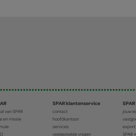
PAR
SPAR klantenservice
SPAR 
aal van
SPAR
contact
jouw e
ie en missie
hoofdkantoor
vastg
mule
services
export
O
veelgestelde vragen
SPAR
m