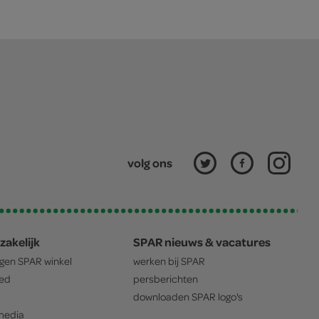
volg ons
zakelijk
SPAR nieuws & vacatures
igen
SPAR
winkel
werken bij
SPAR
oed
persberichten
downloaden
SPAR
logo's
edia