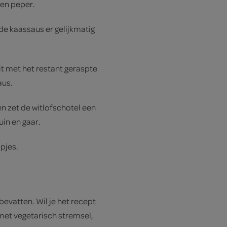
 en peper.
 de kaassaus er gelijkmatig
 met het restant geraspte
aus.
n zet de witlofschotel een
uin en gaar.
pjes.
 bevatten. Wil je het recept
met vegetarisch stremsel,