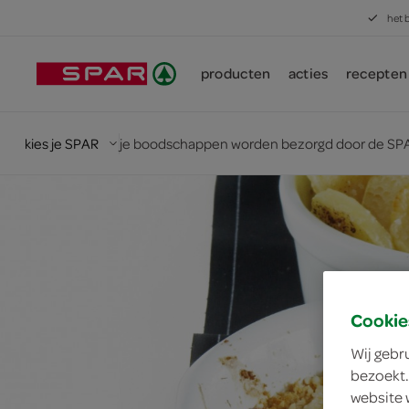
het 
producten
acties
recepten
kies je SPAR
je boodschappen worden bezorgd door de SPA
Cookie
Wij gebr
bezoekt.
website 