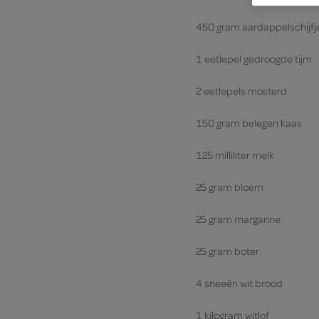
450 gram aardappelschijfj
1 eetlepel gedroogde tijm
2 eetlepels mosterd
150 gram belegen kaas
125 milliliter melk
25 gram bloem
25 gram margarine
25 gram boter
4 sneeën wit brood
1 kilogram witlof