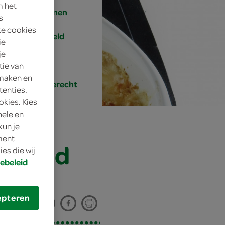
m het
4 personen
s
te cookies
gemiddeld
ie
je
20 min.
tie van
 maken en
hoofdgerecht
tenties.
okies. Kies
nele en
kun je
oment
osterd
es die wij
ebeleid
epteren