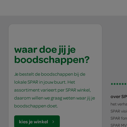
waar doe jij je
boodschappen?
Je bestelt de boodschappen bij de
lokale SPAR in jouw buurt. Het
assortiment varieert per SPAR winkel,
over S
daarom willen we graag weten waar jij je
het verh
boodschappen doet.
SPAR
vis
SPAR
for
kies je winkel
SPAR
MV