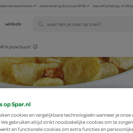
beste vers assortiment
snelle levering door jouw SPAR
kies zelf je bezorg- of af
winkels
waar ben je naar op zoek?
R in jouw buurt
s op Spar.nl
uiken cookies en vergelijkbare technologieën wanneer je onze
 We gebruiken altijd strikt noodzakelijke cookies om te zorgen
werkt en functionele cookies om extra functies en persoonlijk