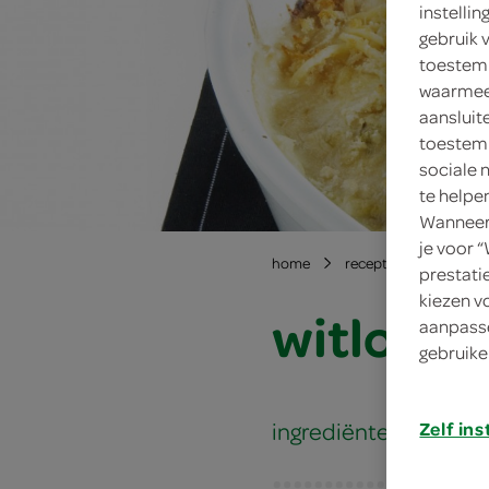
instelli
gebruik 
toestemm
waarmee 
aansluit
toestemm
sociale 
te helpe
Wanneer 
je voor 
home
recepten
witlofs
prestati
kiezen v
witlofsc
aanpasse
gebruike
ingrediënten
Zelf ins