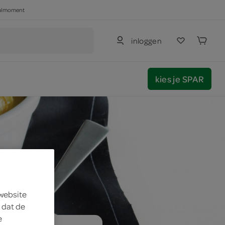
haalmoment
inloggen
kies je SPAR
 website
 dat de
e