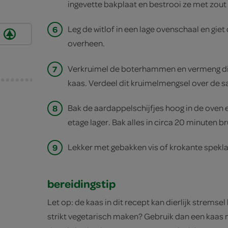
ingevette bakplaat en bestrooi ze met zout
6
Leg de witlof in een lage ovenschaal en giet
overheen.
7
Verkruimel de boterhammen en vermeng dit
kaas. Verdeel dit kruimelmengsel over de s
8
Bak de aardappelschijfjes hoog in de oven e
etage lager. Bak alles in circa 20 minuten br
9
Lekker met gebakken vis of krokante spekla
bereidingstip
Let op: de kaas in dit recept kan dierlijk stremsel
strikt vegetarisch maken? Gebruik dan een kaas 