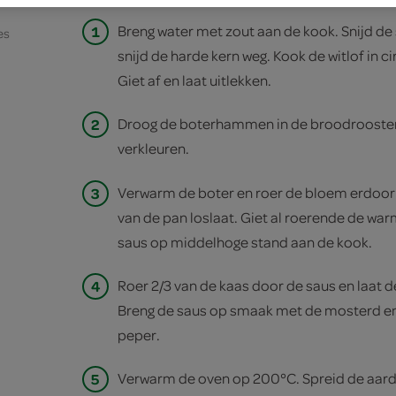
1
Breng water met zout aan de kook. Snijd de 
es
snijd de harde kern weg. Kook de witlof in c
Giet af en laat uitlekken.
2
Droog de boterhammen in de broodrooster 
verkleuren.
3
Verwarm de boter en roer de bloem erdoor
van de pan loslaat. Giet al roerende de war
saus op middelhoge stand aan de kook.
4
Roer 2/3 van de kaas door de saus en laat 
Breng de saus op smaak met de mosterd en 
peper.
5
Verwarm de oven op 200°C. Spreid de aarda