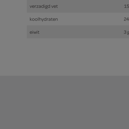
verzadigd vet
15
koolhydraten
24
eiwit
3 