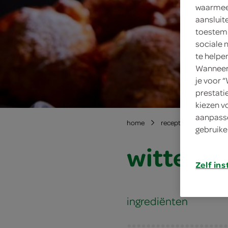
waarmee 
aansluit
toestemm
sociale 
te helpe
Wanneer 
je voor 
prestati
kiezen v
aanpasse
home
recepten
witte c
gebruike
witte ch
Zelf ins
ingrediënten