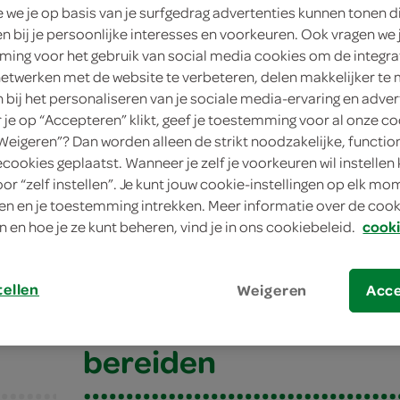
we je op basis van je surfgedrag advertenties kunnen tonen d
en bij je persoonlijke interesses en voorkeuren. Ook vragen we 
ing voor het gebruik van social media cookies om de integra
netwerken met de website te verbeteren, delen makkelijker te
n bij het personaliseren van je sociale media-ervaring en adver
je op “Accepteren” klikt, geef je toestemming voor al onze co
“Weigeren”? Dan worden alleen de strikt noodzakelijke, functio
ecookies geplaatst. Wanneer je zelf je voorkeuren wil instellen 
oor “zelf instellen”. Je kunt jouw cookie-instellingen op elk m
n en je toestemming intrekken. Meer informatie over de cooki
hocolade-martini
n en hoe je ze kunt beheren, vind je in ons cookiebeleid.
cooki
ocolade-martini
tellen
Weigeren
Acc
bereiden