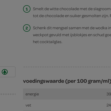
1
Smelt de witte chocolade met de slagroom 
tot de chocolade en suiker gesmolten zijn. 
2
Schenk dit mengsel samen met de wodka in 
weckpot gevuld met ijsblokjes en schud goe
het cocktailglas.
voedingswaarde (per 100 gram/ml
energie
39
vet
24