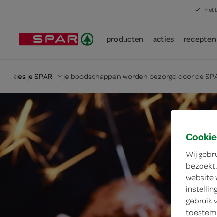
het 
producten
acties
recepten
kies je SPAR
je boodschappen worden bezorgd door de SPA
Cookie
Wij gebr
bezoekt.
website 
instelli
gebruik 
toestemm