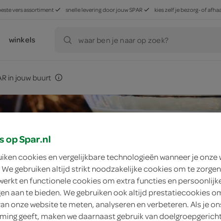
beste vers assortiment
snelle levering door jouw SPAR
kies zelf je bezorg- of af
winkels
waar ben je naar op zoek?
R in jouw buurt
s op Spar.nl
uiken cookies en vergelijkbare technologieën wanneer je onze
 We gebruiken altijd strikt noodzakelijke cookies om te zorgen
werkt en functionele cookies om extra functies en persoonlijk
ngen aan te bieden. We gebruiken ook altijd prestatiecookies o
van onze website te meten, analyseren en verbeteren. Als je on
ing geeft, maken we daarnaast gebruik van doelgroepgerich