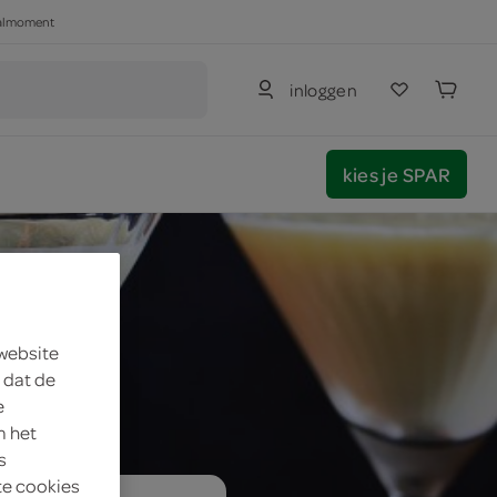
haalmoment
inloggen
kies je SPAR
 website
 dat de
e
m het
s
te cookies