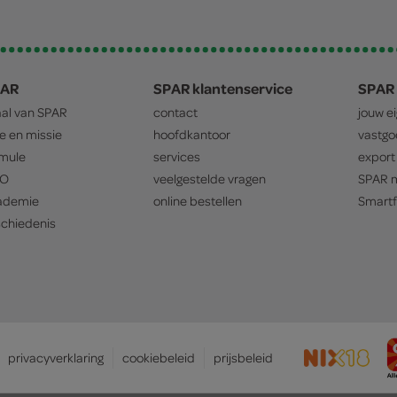
PAR
SPAR klantenservice
SPAR 
aal van
SPAR
contact
jouw e
ie en missie
hoofdkantoor
vastg
mule
services
export
O
veelgestelde vragen
SPAR
m
ademie
online bestellen
Smartf
chiedenis
privacyverklaring
cookiebeleid
prijsbeleid