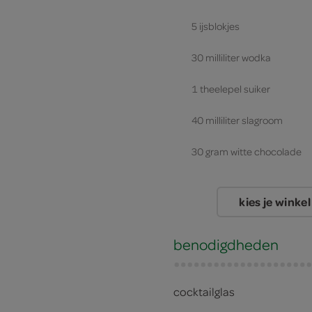
5 ijsblokjes
30 milliliter wodka
1 theelepel suiker
40 milliliter slagroom
30 gram witte chocolade
kies je winkel
benodigdheden
cocktailglas