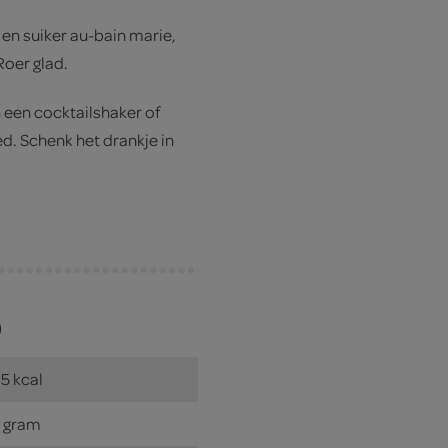
en suiker au-bain marie,
Roer glad.
een cocktailshaker of
d. Schenk het drankje in
)
5 kcal
 gram