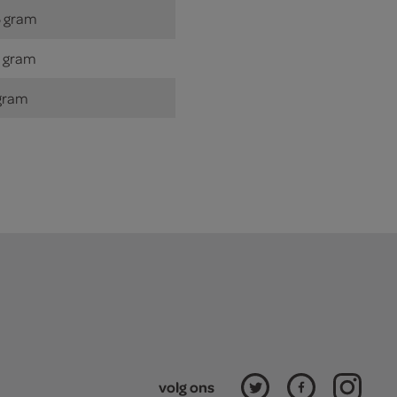
 gram
 gram
gram
volg ons