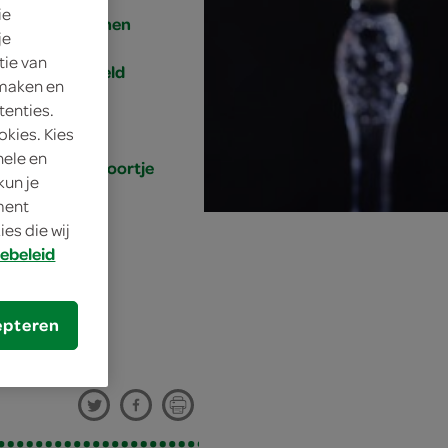
ie
1 personen
je
tie van
gemiddeld
 maken en
tenties.
15 min.
okies. Kies
nele en
tussendoortje
kun je
oment
es die wij
ebeleid
epteren