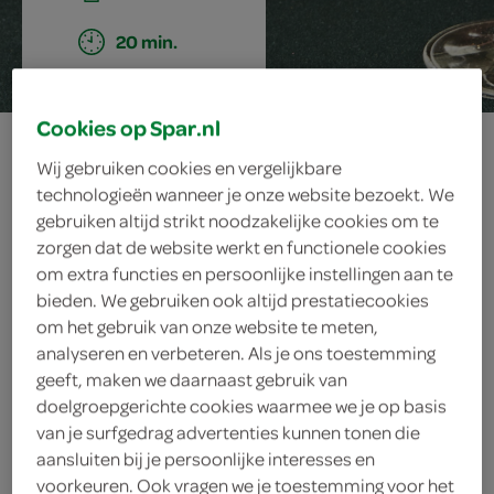
20 min.
Cookies op Spar.nl
witte
Wij gebruiken cookies en vergelijkbare
chocolademousse
technologieën wanneer je onze website bezoekt. We
gebruiken altijd strikt noodzakelijke cookies om te
zorgen dat de website werkt en functionele cookies
om extra functies en persoonlijke instellingen aan te
ingrediënten
bieden. We gebruiken ook altijd prestatiecookies
om het gebruik van onze website te meten,
analyseren en verbeteren. Als je ons toestemming
geeft, maken we daarnaast gebruik van
doelgroepgerichte cookies waarmee we je op basis
1 eetlepel poedersuiker
van je surfgedrag advertenties kunnen tonen die
125 gram blauwe bessen
aansluiten bij je persoonlijke interesses en
voorkeuren. Ook vragen we je toestemming voor het