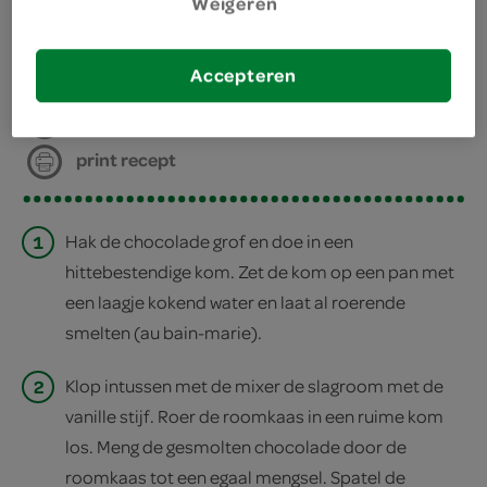
Weigeren
bereiden
Accepteren
deel op twitter
deel op facebook
print recept
1
Hak de chocolade grof en doe in een
hittebestendige kom. Zet de kom op een pan met
een laagje kokend water en laat al roerende
smelten (au bain-marie).
2
Klop intussen met de mixer de slagroom met de
vanille stijf. Roer de roomkaas in een ruime kom
los. Meng de gesmolten chocolade door de
roomkaas tot een egaal mengsel. Spatel de