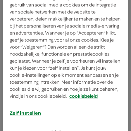
150 gram roomkaas
gebruik van social media cookies om de integratie
van sociale netwerken met de website te
1 theelepel vanille-extract
verbeteren, delen makkelijker te maken en te helpen
bij het personaliseren van je sociale media-ervaring
125 milliliter slagroom
en advertenties. Wanneer je op “Accepteren” klikt,
geef je toestemming voor al onze cookies. Kies je
150 gram witte chocolade
voor “Weigeren”? Dan worden alleen de strikt
noodzakelijke, functionele en prestatiecookies
geplaatst. Wanneer je zelf je voorkeuren wil instellen
kies je winkel
kun je kiezen voor “zelf instellen”. Je kunt jouw
cookie-instellingen op elk moment aanpassen en je
benodigdheden
toestemming intrekken. Meer informatie over de
cookies die wij gebruiken en hoe je ze kunt beheren,
vind je in ons cookiebeleid.
cookiebeleid
mixer
4 cocktailglazen
Zelf instellen
4 coupes