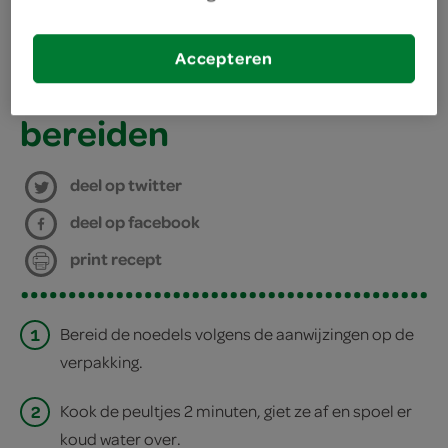
500 gram woknoedels
kies je winkel
Accepteren
bereiden
deel op twitter
deel op facebook
print recept
1
Bereid de noedels volgens de aanwijzingen op de
verpakking.
2
Kook de peultjes 2 minuten, giet ze af en spoel er
koud water over.