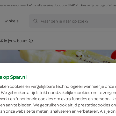
beste vers assortiment
snelle levering door jouw SPAR
kies zelf je bezorg- of af
winkels
waar ben je naar op zoek?
R in jouw buurt
s op Spar.nl
uiken cookies en vergelijkbare technologieën wanneer je onze
 We gebruiken altijd strikt noodzakelijke cookies om te zorgen
werkt en functionele cookies om extra functies en persoonlijk
ngen aan te bieden. We gebruiken ook altijd prestatiecookies o
van onze website te meten, analyseren en verbeteren. Als je on