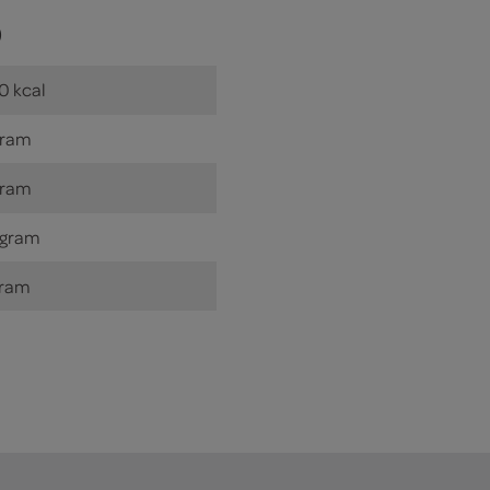
)
0 kcal
gram
gram
 gram
gram