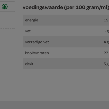
voedingswaarde (per 100 gram/ml
energie
19
vet
6 
verzadigd vet
4 
koolhydraten
27
eiwit
5 