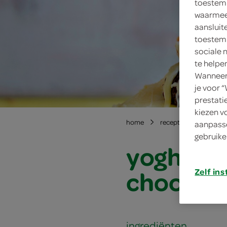
toestemm
waarmee 
aansluit
toestemm
sociale 
te helpe
Wanneer 
je voor 
prestati
kiezen v
home
recepten
yoghurt
aanpasse
gebruike
yoghurt-
chocola
Zelf ins
ingrediënten