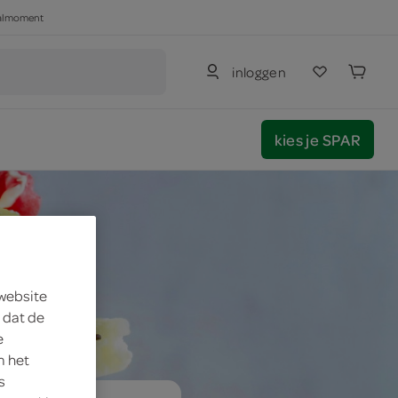
haalmoment
inloggen
kies je SPAR
 website
 dat de
e
m het
s