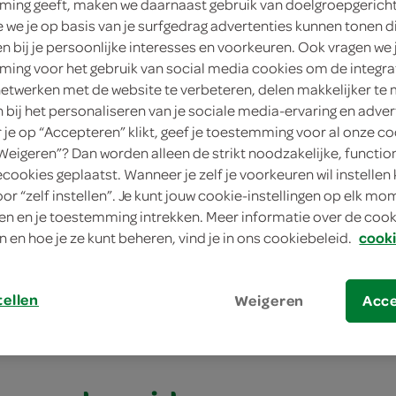
ing geeft, maken we daarnaast gebruik van doelgroepgerich
4 personen
we je op basis van je surfgedrag advertenties kunnen tonen d
en bij je persoonlijke interesses en voorkeuren. Ook vragen we 
eenvoudig
ing voor het gebruik van social media cookies om de integra
netwerken met de website te verbeteren, delen makkelijker te
10 min.
n bij het personaliseren van je sociale media-ervaring en adver
je op “Accepteren” klikt, geef je toestemming voor al onze co
tussendoortje, nagerecht
“Weigeren”? Dan worden alleen de strikt noodzakelijke, functio
ecookies geplaatst. Wanneer je zelf je voorkeuren wil instellen 
oor “zelf instellen”. Je kunt jouw cookie-instellingen op elk m
-fruitplakken met witte chocolade
n en je toestemming intrekken. Meer informatie over de cooki
n en hoe je ze kunt beheren, vind je in ons cookiebeleid.
cooki
fruitplakken met wi
de
tellen
Weigeren
Acc