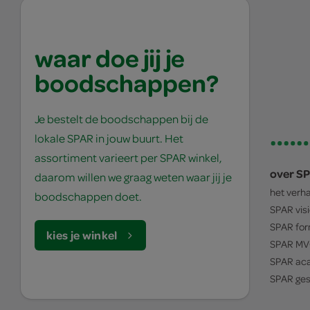
waar doe jij je
boodschappen?
Je bestelt de boodschappen bij de
lokale SPAR in jouw buurt. Het
assortiment varieert per SPAR winkel,
over S
daarom willen we graag weten waar jij je
het verh
boodschappen doet.
SPAR
vis
SPAR
for
kies je winkel
SPAR
MV
SPAR
ac
SPAR
ges