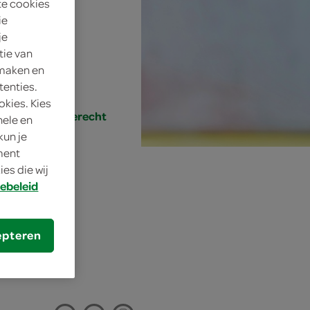
te cookies
ie
je
tie van
 maken en
tenties.
okies. Kies
/desserts, nagerecht
nele en
kun je
oment
es die wij
ebeleid
tte
epteren