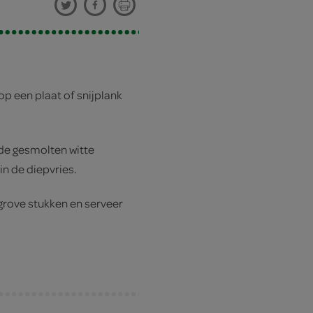
p een plaat of snijplank
 de gesmolten witte
in de diepvries.
 grove stukken en serveer