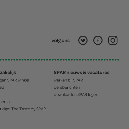
volg ons
zakelijk
SPAR nieuws & vacatures
igen
SPAR
winkel
werken bij
SPAR
oed
persberichten
downloaden
SPAR
logo's
edia
ridge: The Taste by
SPAR