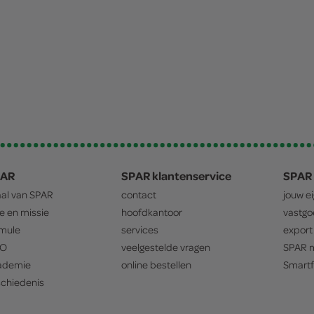
PAR
SPAR klantenservice
SPAR 
aal van
SPAR
contact
jouw e
ie en missie
hoofdkantoor
vastg
mule
services
export
O
veelgestelde vragen
SPAR
m
ademie
online bestellen
Smartf
chiedenis