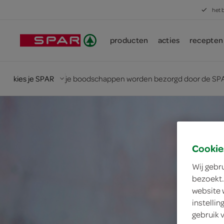
het 
producten
acties
recepten
kies je SPAR
je boodschappen worden bezorgd door de SPA
Cookie
Wij gebr
bezoekt.
website 
instelli
gebruik 