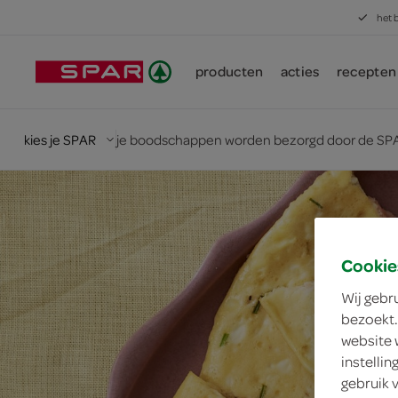
het 
producten
acties
recepten
kies je SPAR
je boodschappen worden bezorgd door de SPA
Cookie
Wij gebr
bezoekt.
website 
instelli
gebruik 