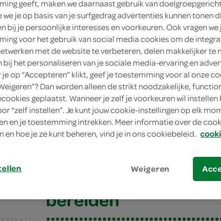
ing geeft, maken we daarnaast gebruik van doelgroepgerich
we je op basis van je surfgedrag advertenties kunnen tonen d
en bij je persoonlijke interesses en voorkeuren. Ook vragen we 
ing voor het gebruik van social media cookies om de integra
netwerken met de website te verbeteren, delen makkelijker te
n bij het personaliseren van je sociale media-ervaring en adver
je op “Accepteren” klikt, geef je toestemming voor al onze co
“Weigeren”? Dan worden alleen de strikt noodzakelijke, functio
ecookies geplaatst. Wanneer je zelf je voorkeuren wil instellen 
oor “zelf instellen”. Je kunt jouw cookie-instellingen op elk m
melet met mascarpone
n en je toestemming intrekken. Meer informatie over de cooki
n en hoe je ze kunt beheren, vind je in ons cookiebeleid.
cooki
elet met mascarpo
tellen
Weigeren
Acc
bereiden