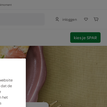
haalmoment
inloggen
kies je SPAR
 website
 dat de
e
m het
s