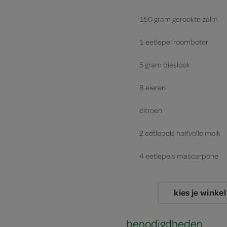
150 gram gerookte zalm
1 eetlepel roomboter
5 gram bieslook
8 eieren
citroen
2 eetlepels halfvolle melk
4 eetlepels mascarpone
kies je winkel
benodigdheden