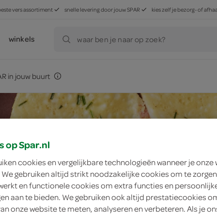
beste vers assortiment
snelle levering door jouw SPAR
kies zelf je bezorg- of af
winkels
waar ben je naar op zoek?
R in jouw buurt
s op Spar.nl
uiken cookies en vergelijkbare technologieën wanneer je onze
 We gebruiken altijd strikt noodzakelijke cookies om te zorgen
werkt en functionele cookies om extra functies en persoonlijk
ngen aan te bieden. We gebruiken ook altijd prestatiecookies o
van onze website te meten, analyseren en verbeteren. Als je on