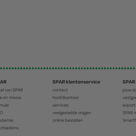
PAR
SPAR klantenservice
SPAR 
aal van
SPAR
contact
jouw e
ie en missie
hoofdkantoor
vastg
mule
services
export
O
veelgestelde vragen
SPAR
m
ademie
online bestellen
Smartf
chiedenis