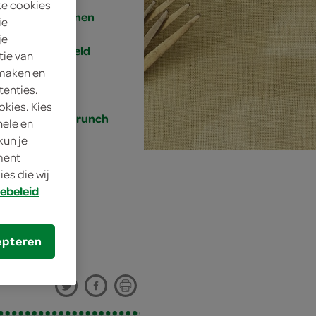
te cookies
4 personen
ie
je
gemiddeld
tie van
 maken en
10 min.
tenties.
okies. Kies
lunch, brunch
nele en
kun je
oment
es die wij
ebeleid
ne
epteren