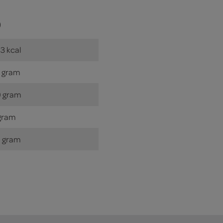
)
3 kcal
 gram
 gram
gram
 gram