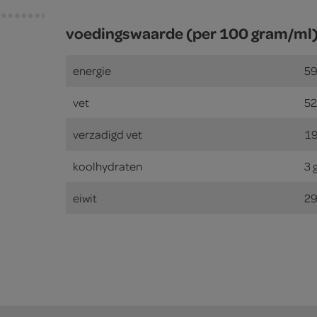
voedingswaarde (per 100 gram/ml
energie
59
vet
52
verzadigd vet
19
koolhydraten
3 
eiwit
29