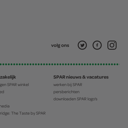
volg ons
zakelijk
SPAR nieuws & vacatures
igen
SPAR
winkel
werken bij
SPAR
oed
persberichten
downloaden
SPAR
logo's
edia
ridge: The Taste by
SPAR