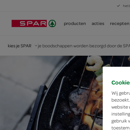
het 
producten
acties
recepten
kies je SPAR
je boodschappen worden bezorgd door de SPA
Cookie
Wij gebr
bezoekt.
website 
instelli
gebruik 
toestemm