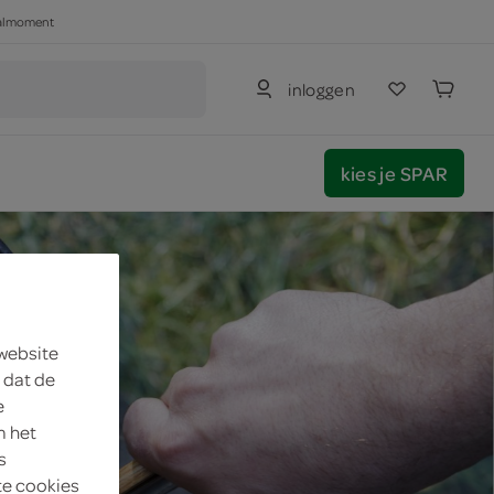
haalmoment
inloggen
kies je SPAR
 website
 dat de
e
m het
s
te cookies