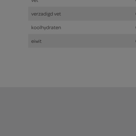
verzadigd vet
koolhydraten
eiwit