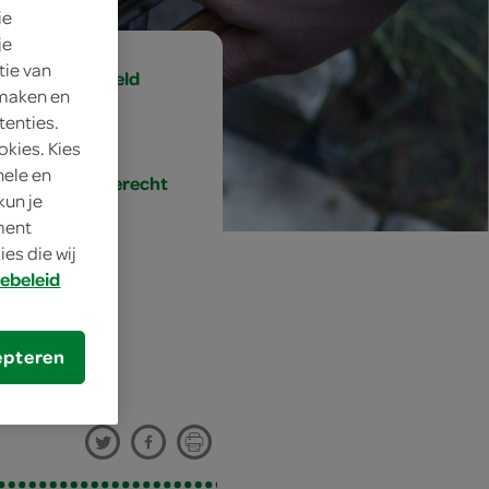
ie
je
tie van
gemiddeld
 maken en
tenties.
15 min.
okies. Kies
nele en
hoofdgerecht
kun je
oment
es die wij
ebeleid
epteren