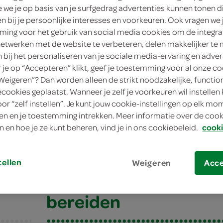
we je op basis van je surfgedrag advertenties kunnen tonen d
en bij je persoonlijke interesses en voorkeuren. Ook vragen we 
ing voor het gebruik van social media cookies om de integra
netwerken met de website te verbeteren, delen makkelijker te
n bij het personaliseren van je sociale media-ervaring en adver
je op “Accepteren” klikt, geef je toestemming voor al onze co
“Weigeren”? Dan worden alleen de strikt noodzakelijke, functio
ecookies geplaatst. Wanneer je zelf je voorkeuren wil instellen 
oor “zelf instellen”. Je kunt jouw cookie-instellingen op elk m
n en je toestemming intrekken. Meer informatie over de cooki
es
n en hoe je ze kunt beheren, vind je in ons cookiebeleid.
cooki
es
tellen
Weigeren
Acc
bereiden