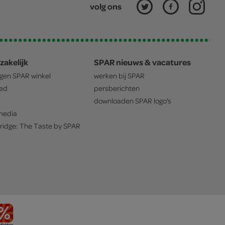
volg ons
zakelijk
SPAR nieuws & vacatures
igen
SPAR
winkel
werken bij
SPAR
oed
persberichten
downloaden
SPAR
logo's
edia
ridge: The Taste by
SPAR