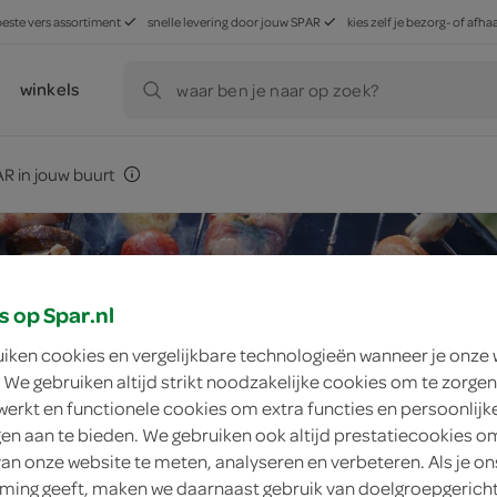
beste vers assortiment
snelle levering door jouw SPAR
kies zelf je bezorg- of af
winkels
waar ben je naar op zoek?
R in jouw buurt
s op Spar.nl
uiken cookies en vergelijkbare technologieën wanneer je onze
 We gebruiken altijd strikt noodzakelijke cookies om te zorgen
werkt en functionele cookies om extra functies en persoonlijk
ngen aan te bieden. We gebruiken ook altijd prestatiecookies o
van onze website te meten, analyseren en verbeteren. Als je on
ing geeft, maken we daarnaast gebruik van doelgroepgerich