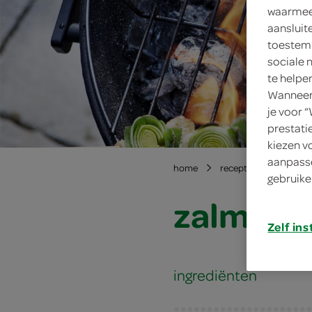
waarmee 
aansluit
toestemm
sociale 
te helpe
Wanneer 
je voor 
prestati
kiezen v
aanpasse
home
recepten
zalmspi
gebruike
zalmspi
Zelf ins
ingrediënten