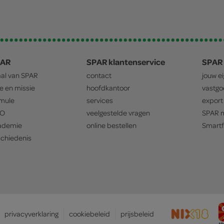
PAR
SPAR klantenservice
SPAR 
aal van
SPAR
contact
jouw e
ie en missie
hoofdkantoor
vastg
mule
services
export
O
veelgestelde vragen
SPAR
m
ademie
online bestellen
Smartf
chiedenis
privacyverklaring
cookiebeleid
prijsbeleid