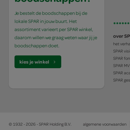
Je bestelt de boodschappen bij de
lokale SPAR in jouw buurt. Het
assortiment varieert per SPAR winkel,
over S
daarom willen we graag weten waar jij je
het verh
boodschappen doet.
SPAR
vis
SPAR
for
kies je winkel
SPAR
MV
SPAR
ac
SPAR
ges
© 1932 - 2026 - SPAR Holding B.V.
algemene voorwaarden