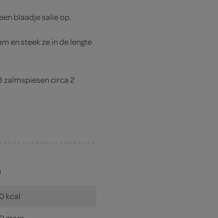
een blaadje salie op.
m en steek ze in de lengte
 8 zalmspiesen circa 2
)
0 kcal
0 gram