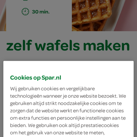
30 min.
zelf wafels maken
ingrediënten
Cookies op Spar.nl
Wij gebruiken cookies en vergelijkbare
technologieën wanneer je onze website bezoekt. We
arachideolie voor invetten
gebruiken altijd strikt noodzakelijke cookies om te
zorgen dat de website werkt en functionele cookies
150 milliliter melk
om extra functies en persoonlijke instellingen aan te
bieden. We gebruiken ook altijd prestatiecookies
8 gram vanillesuiker
om het gebruik van onze website te meten,