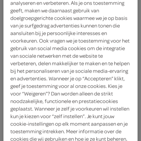
50 gram kristalsuiker
analyseren en verbeteren. Als je ons toestemming
geeft, maken we daarnaast gebruik van
150 gram zelfrijzend bakmeel
doelgroepgerichte cookies waarmee we je op basis
van je surfgedrag advertenties kunnen tonen die
1 ei
aansluiten bij je persoonlijke interesses en
voorkeuren. Ook vragen we je toestemming voor het
50 gram roomboter
gebruik van social media cookies om de integratie
van sociale netwerken met de website te
verbeteren, delen makkelijker te maken en te helpen
kies je winkel
bij het personaliseren van je sociale media-ervaring
en advertenties. Wanneer je op “Accepteren” klikt,
benodigdheden
geef je toestemming voor al onze cookies. Kies je
voor “Weigeren”? Dan worden alleen de strikt
noodzakelijke, functionele en prestatiecookies
wafelijzer
geplaatst. Wanneer je zelf je voorkeuren wil instellen
kun je kiezen voor “zelf instellen”. Je kunt jouw
mixer
cookie-instellingen op elk moment aanpassen en je
bereiden
toestemming intrekken. Meer informatie over de
cookies die wij gebruiken en hoe je ze kunt beheren,