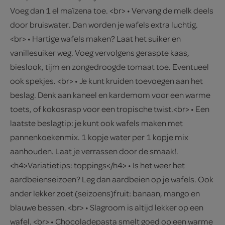
Voeg dan 1 el maïzena toe. <br> • Vervang de melk deels
door bruiswater. Dan worden je wafels extra luchtig.
<br> • Hartige wafels maken? Laat het suiker en
vanillesuiker weg. Voeg vervolgens geraspte kaas,
bieslook, tijm en zongedroogde tomaat toe. Eventueel
ook spekjes. <br> • Je kunt kruiden toevoegen aan het
beslag. Denk aan kaneel en kardemom voor een warme
toets, of kokosrasp voor een tropische twist.<br> • Een
laatste beslagtip: je kunt ook wafels maken met
pannenkoekenmix. 1 kopje water per 1 kopje mix
aanhouden. Laat je verrassen door de smaak!.
<h4>Variatietips: toppings</h4> • Is het weer het
aardbeienseizoen? Leg dan aardbeien op je wafels. Ook
ander lekker zoet (seizoens)fruit: banaan, mango en
blauwe bessen. <br> • Slagroom is altijd lekker op een
wafel. <br> • Chocoladepasta smelt goed op een warme