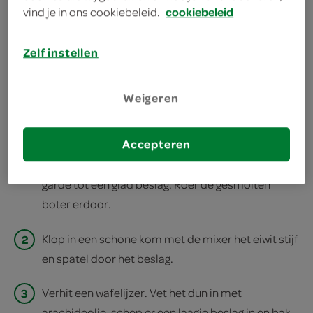
vind je in ons cookiebeleid.
cookiebeleid
deel op twitter
deel op facebook
Zelf instellen
print recept
Weigeren
1
Smelt de boter en laat iets afkoelen. Splits het ei.
Accepteren
Doe het bakmeel, de eidooier, suiker, vanillesuiker,
melk en een snuf zout in een kom. Roer met een
garde tot een glad beslag. Roer de gesmolten
boter erdoor.
2
Klop in een schone kom met de mixer het eiwit stijf
en spatel door het beslag.
3
Verhit een wafelijzer. Vet het dun in met
arachideolie, schep er een laagje beslag in en bak