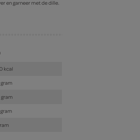
r en garneer met de dille.
)
0 kcal
 gram
 gram
 gram
gram