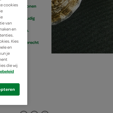
te cookies
4 personen
ie
je
eenvoudig
tie van
 maken en
30 min.
tenties.
okies. Kies
voorgerecht
nele en
kun je
oment
es die wij
ebeleid
epteren