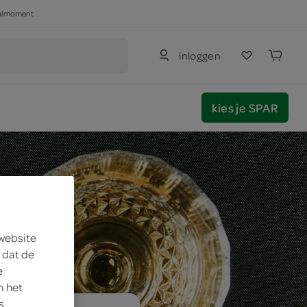
haalmoment
inloggen
kies je SPAR
 website
 dat de
e
m het
s