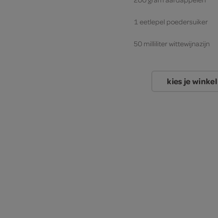
1 eetlepel poedersuiker
50 milliliter wittewijnazijn
komkommer
kies je winkel