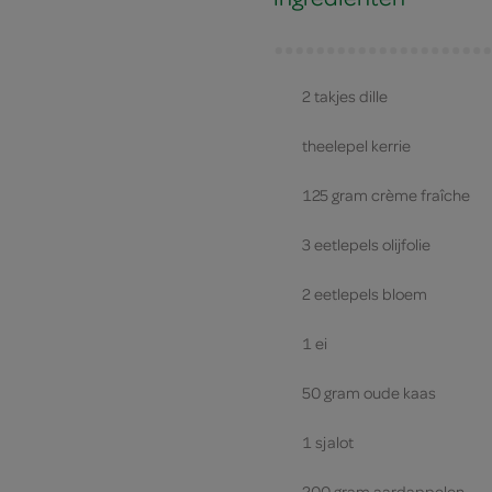
2 takjes dille
theelepel kerrie
125 gram crème fraîche
3 eetlepels olijfolie
2 eetlepels bloem
1 ei
50 gram oude kaas
1 sjalot
200 gram aardappelen