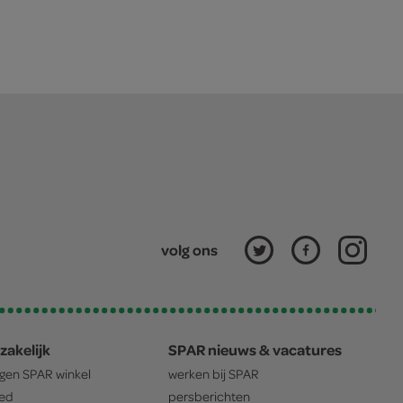
volg ons
zakelijk
SPAR nieuws & vacatures
igen
SPAR
winkel
werken bij
SPAR
oed
persberichten