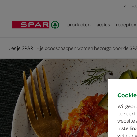
het 
producten
acties
recepten
kies je SPAR
je boodschappen worden bezorgd door de SPA
Cookie
Wij gebr
bezoekt.
website 
instelli
gebruik 