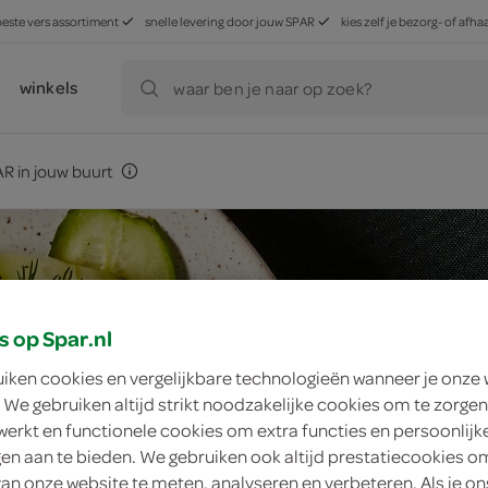
beste vers assortiment
snelle levering door jouw SPAR
kies zelf je bezorg- of af
winkels
waar ben je naar op zoek?
R in jouw buurt
s op Spar.nl
uiken cookies en vergelijkbare technologieën wanneer je onze
 We gebruiken altijd strikt noodzakelijke cookies om te zorgen
werkt en functionele cookies om extra functies en persoonlijk
ngen aan te bieden. We gebruiken ook altijd prestatiecookies o
van onze website te meten, analyseren en verbeteren. Als je on