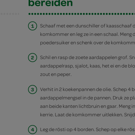
bereiden
1
Schaaf met een dunschiller of kaasschaaf d
komkommer en leg ze in een schaal. Meng d
poedersuiker en schenk over de komkomm
2
Schil en rasp de zoete aardappelen grof. Sn
aardappelrasp, sjalot, kaas, het ei en de 
zout en peper.
3
Verhit in 2 koekenpannen de olie. Schep 4 b
aardappelmengsel in de pannen. Druk ze plat
aan beide kanten lichtbruin en gaar. Meng 
kerrie. Laat de komkommer uitlekken. Snijd d
4
Leg de rösti op 4 borden. Schep op elke rös