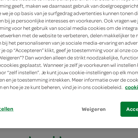
ing geeft, maken we daarnaast gebruik van doelgroepgerich
we je op basis van je surfgedrag advertenties kunnen tonen d
en bij je persoonlijke interesses en voorkeuren. Ook vragen we 
ing voor het gebruik van social media cookies om de integra
netwerken met de website te verbeteren, delen makkelijker te
n bij het personaliseren van je sociale media-ervaring en adver
je op “Accepteren” klikt, geef je toestemming voor al onze co
“Weigeren”? Dan worden alleen de strikt noodzakelijke, functio
ecookies geplaatst. Wanneer je zelf je voorkeuren wil instellen 
oor “zelf instellen”. Je kunt jouw cookie-instellingen op elk m
aardappelrösti met komkommer
n en je toestemming intrekken. Meer informatie over de cooki
n en hoe je ze kunt beheren, vind je in ons cookiebeleid.
cooki
rdappelrösti met
mer
tellen
Weigeren
Acc