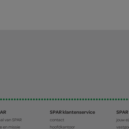
PAR
SPAR klantenservice
SPAR 
aal van
SPAR
contact
jouw e
ie en missie
hoofdkantoor
vastg