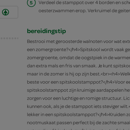
5
Verdeel de stamppot over 4 borden en sc
oesterzwammen erop. Verkruimel de geiten
bereidingstip
Bestrooi met geroosterde walnoten voor wat extra
een zomergroente?</h4>Spitskool wordt vaak gez
zomergroente, omdat de oogstpiek in de warmere
dan extra mals en fris van smaak. Je kunt spitsko
maar in de zomer is hij op zijn best.<br><h4>Wel
beste voor een spitskoolstamppot?</h4>Voor ee
spitskoolstamppot zijn kruimige aardappelen het
zorgen voor een luchtige en romige structuur. L
kunnen ook, als je de stamppot iets steviger wilt
lekker in een spitskoolstamppot?</h4>Kruiden zo
nootmuskaat passen perfect bij de zachte smaak