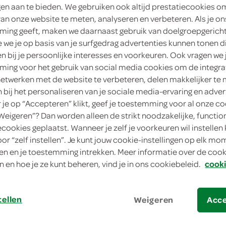
ngen aan te bieden. We gebruiken ook altijd prestatiecookies o
van onze website te meten, analyseren en verbeteren. Als je on
ing geeft, maken we daarnaast gebruik van doelgroepgerich
we je op basis van je surfgedrag advertenties kunnen tonen d
en bij je persoonlijke interesses en voorkeuren. Ook vragen we 
ing voor het gebruik van social media cookies om de integra
netwerken met de website te verbeteren, delen makkelijker te
n bij het personaliseren van je sociale media-ervaring en adver
je op “Accepteren” klikt, geef je toestemming voor al onze co
“Weigeren”? Dan worden alleen de strikt noodzakelijke, functio
e spitskoolstamppot
ecookies geplaatst. Wanneer je zelf je voorkeuren wil instellen 
oor “zelf instellen”. Je kunt jouw cookie-instellingen op elk m
 spitskoolstamppot
n en je toestemming intrekken. Meer informatie over de cooki
n en hoe je ze kunt beheren, vind je in ons cookiebeleid.
cooki
bereiden
tellen
Weigeren
Acc