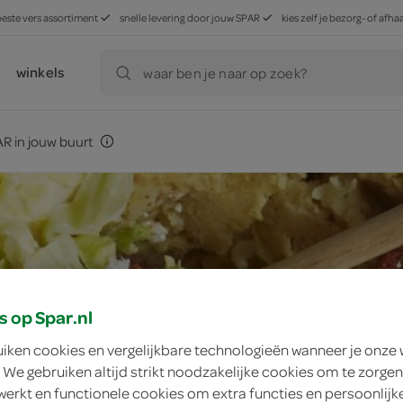
beste vers assortiment
snelle levering door jouw SPAR
kies zelf je bezorg- of af
winkels
waar ben je naar op zoek?
R in jouw buurt
s op Spar.nl
uiken cookies en vergelijkbare technologieën wanneer je onze
 We gebruiken altijd strikt noodzakelijke cookies om te zorgen
werkt en functionele cookies om extra functies en persoonlijk