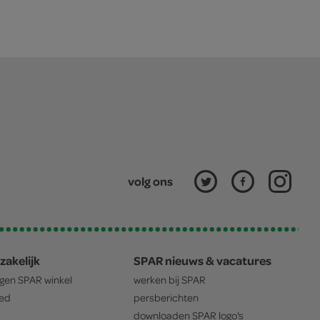
volg ons
zakelijk
SPAR nieuws & vacatures
igen
SPAR
winkel
werken bij
SPAR
oed
persberichten
downloaden
SPAR
logo's