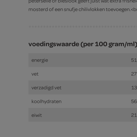
peterselie of bieslook geeft juist wat extra frishe
mosterd of een snufje chilivlokken toevoegen.<b
voedingswaarde (per 100 gram/ml
energie
51
vet
27
verzadigd vet
13
koolhydraten
56
eiwit
21