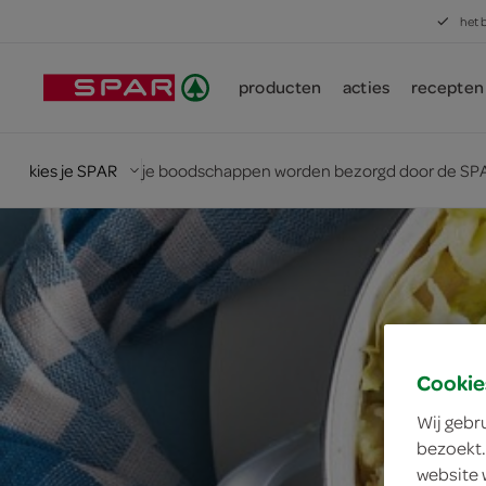
het 
producten
acties
recepten
kies je SPAR
je boodschappen worden bezorgd door de SPA
Cookie
Wij gebr
bezoekt.
website 