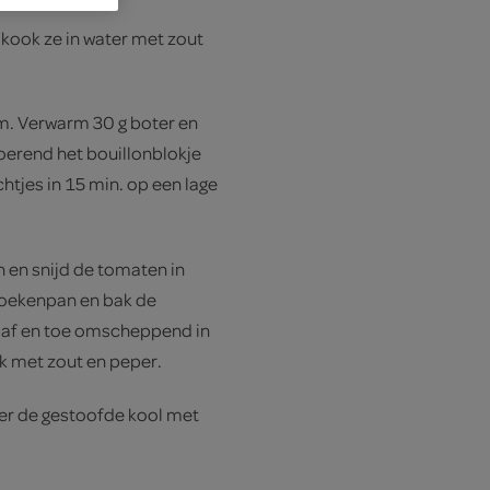
 kook ze in water met zout
cm. Verwarm 30 g boter en
roerend het bouillonblokje
htjes in 15 min. op een lage
en snijd de tomaten in
 koekenpan en bak de
af en toe omscheppend in
ak met zout en peper.
oer de gestoofde kool met