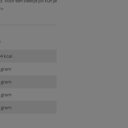
id. Voor een beetje pit kun je
r>
)
4 kcal
 gram
 gram
 gram
 gram