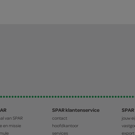
PAR
SPAR klantenservice
SPAR 
aal van
SPAR
contact
jouw e
ie en missie
hoofdkantoor
vastg
mule
services
export