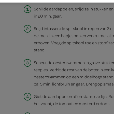
1
Schil de aardappelen, snijd ze in stukken en
in 20 min. gaar.
2
Snijd intussen de spitskool in repen van 3 
de melk in een hapjespan en verkruimel al 
erboven. Voeg de spitskool toe en stoof zac
stand.
3
Scheur de oesterzwammen in grove stukken 
reepjes. Verhit de rest van de boter in een
oesterzwammen op een middelhoge stand 
ca. 5 min. lichtbruin en gaar. Breng op sma
4
Giet de aardappelen af en stamp ze fijn. R
het vocht, de tomaat en mosterd erdoor.