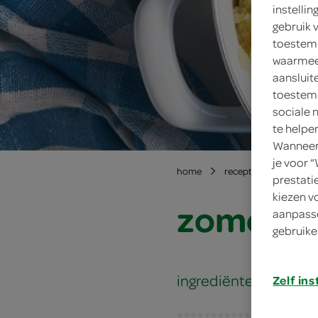
instelli
gebruik 
toestemm
waarmee 
aansluit
toestemm
sociale 
te helpe
Wanneer 
je voor 
home
recepten
zomers
prestati
kiezen v
zomerse
aanpasse
gebruike
ingrediënten
Zelf ins