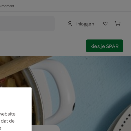
haalmoment
inloggen
kies je SPAR
 website
 dat de
e