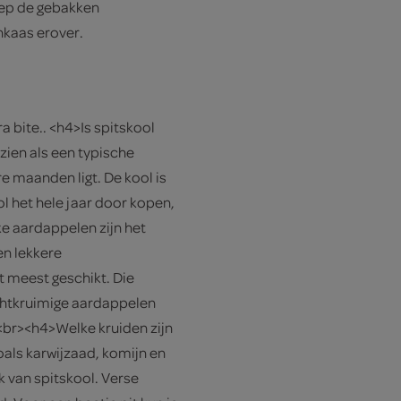
hep de gebakken
kaas erover.
 bite.. <h4>Is spitskool
ien als een typische
 maanden ligt. De kool is
ol het hele jaar door kopen,
ke aardappelen zijn het
n lekkere
 meest geschikt. Die
ichtkruimige aardappelen
.<br><h4>Welke kruiden zijn
als karwijzaad, komijn en
 van spitskool. Verse