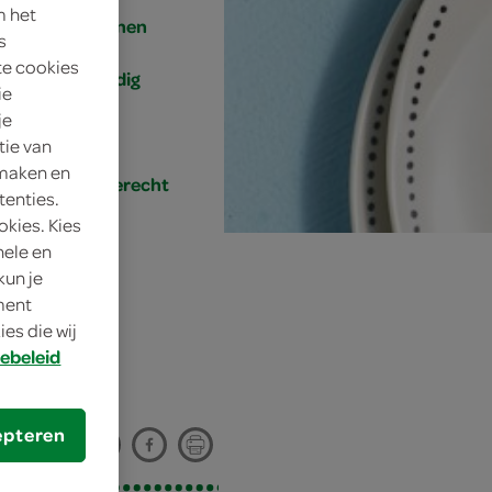
m het
4 personen
s
te cookies
eenvoudig
ie
je
30 min.
tie van
 maken en
hoofdgerecht
tenties.
okies. Kies
nele en
kun je
oment
es die wij
ebeleid
epteren