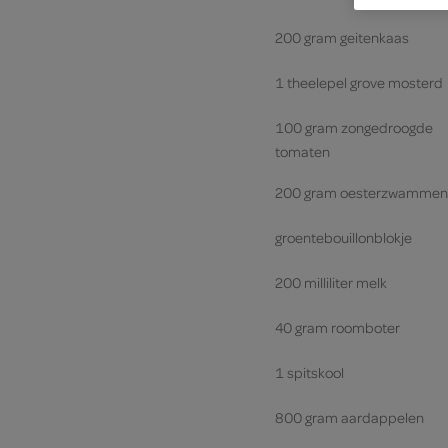
200 gram geitenkaas
1 theelepel grove mosterd
100 gram zongedroogde
tomaten
200 gram oesterzwammen
groentebouillonblokje
200 milliliter melk
40 gram roomboter
1 spitskool
800 gram aardappelen