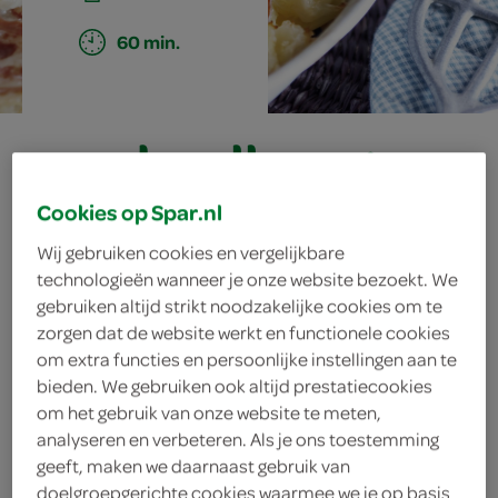
60 min.
zuurkoollasagne
met pancetta
Cookies op Spar.nl
Wij gebruiken cookies en vergelijkbare
technologieën wanneer je onze website bezoekt. We
ingrediënten
gebruiken altijd strikt noodzakelijke cookies om te
zorgen dat de website werkt en functionele cookies
om extra functies en persoonlijke instellingen aan te
bieden. We gebruiken ook altijd prestatiecookies
100 milliliter kookroom
om het gebruik van onze website te meten,
analyseren en verbeteren. Als je ons toestemming
100 milliliter droge witte wijn
geeft, maken we daarnaast gebruik van
doelgroepgerichte cookies waarmee we je op basis