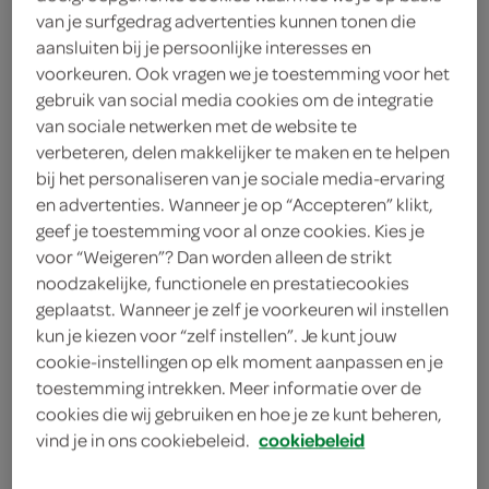
250 gram ontbijtspek
van je surfgedrag advertenties kunnen tonen die
aansluiten bij je persoonlijke interesses en
250 gram pancetta
voorkeuren. Ook vragen we je toestemming voor het
gebruik van social media cookies om de integratie
2 laurierblaadjes
van sociale netwerken met de website te
verbeteren, delen makkelijker te maken en te helpen
4 jeneverbessen
bij het personaliseren van je sociale media-ervaring
en advertenties. Wanneer je op “Accepteren” klikt,
500 gram zuurkool
geef je toestemming voor al onze cookies. Kies je
voor “Weigeren”? Dan worden alleen de strikt
750 gram kruimige aardappels
noodzakelijke, functionele en prestatiecookies
65 gram boter
geplaatst. Wanneer je zelf je voorkeuren wil instellen
kun je kiezen voor “zelf instellen”. Je kunt jouw
cookie-instellingen op elk moment aanpassen en je
kies je winkel
toestemming intrekken. Meer informatie over de
cookies die wij gebruiken en hoe je ze kunt beheren,
vind je in ons cookiebeleid.
cookiebeleid
benodigdheden