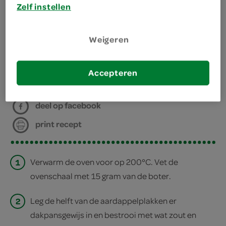
Zelf instellen
ovenschaal
aluminiumfolie
Weigeren
bereiden
Accepteren
deel op twitter
deel op facebook
print recept
1
Verwarm de oven voor op 200°C. Vet de
ovenschaal met 15 gram van de boter.
2
Leg de helft van de aardappelplakken er
dakpansgewijs in en bestrooi met wat zout en