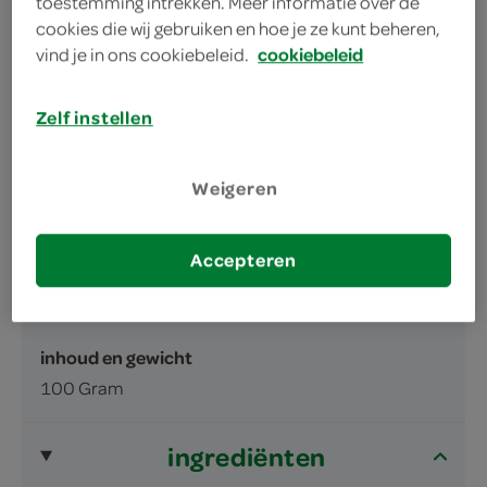
toestemming intrekken. Meer informatie over de
cookies die wij gebruiken en hoe je ze kunt beheren,
vind je in ons cookiebeleid.
cookiebeleid
Zelf instellen
omschrijving
Weigeren
Melkchocolade met rozijnen (16 %) en
hazelnootstukken (7 %). Melkchocolade-
Accepteren
deel bevat: ten minste 30 %
cacaobestanddelen.
inhoud en gewicht
100 Gram
ingrediënten