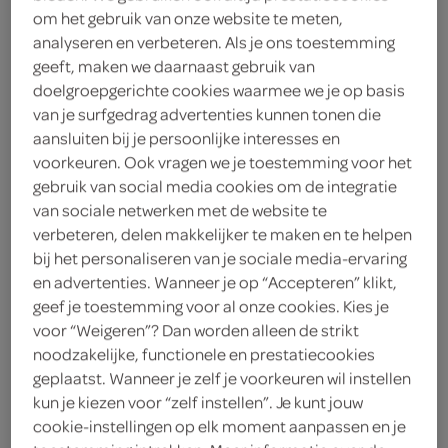
om het gebruik van onze website te meten,
analyseren en verbeteren. Als je ons toestemming
Ritter Sport
geeft, maken we daarnaast gebruik van
2
.
doelgroepgerichte cookies waarmee we je op basis
79
van je surfgedrag advertenties kunnen tonen die
aansluiten bij je persoonlijke interesses en
100 Gram
voorkeuren. Ook vragen we je toestemming voor het
gebruik van social media cookies om de integratie
van sociale netwerken met de website te
Let op: aanbiedingen zijn niet zichtbaar bij de
verbeteren, delen makkelijker te maken en te helpen
producten, maar worden wél automatisch
bij het personaliseren van je sociale media-ervaring
verwerkt in de winkelmand.
en advertenties. Wanneer je op “Accepteren” klikt,
geef je toestemming voor al onze cookies. Kies je
voor “Weigeren”? Dan worden alleen de strikt
proef chocolade gevuld met rozijnen en hazelnoten in
noodzakelijke, functionele en prestatiecookies
geplaatst. Wanneer je zelf je voorkeuren wil instellen
stevige blokjes, perfect als klassiek zoet momentje na
kun je kiezen voor “zelf instellen”. Je kunt jouw
de maaltijd
cookie-instellingen op elk moment aanpassen en je