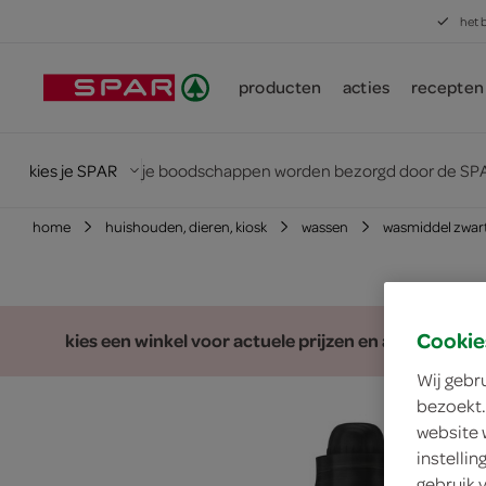
het 
producten
acties
recepten
kies je SPAR
je boodschappen worden bezorgd door de SPA
home
huishouden, dieren, kiosk
wassen
wasmiddel zwar
Cookie
kies een winkel voor actuele prijzen en assortiment
Wij gebr
bezoekt.
website 
instelli
gebruik 