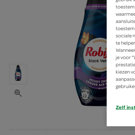
toestemm
waarmee 
aansluit
toestemm
sociale 
te helpe
Wanneer 
je voor 
prestati
kiezen v
aanpasse
gebruike
Zelf ins