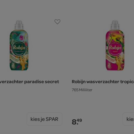
verzachter paradise secret
Robijn wasverzachter tropic
765 Milliliter
kies je SPAR
kie
8.
49