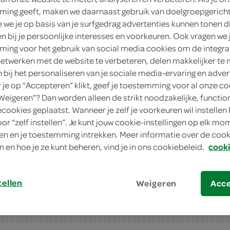
ing geeft, maken we daarnaast gebruik van doelgroepgerich
18
.
99
we je op basis van je surfgedrag advertenties kunnen tonen d
en bij je persoonlijke interesses en voorkeuren. Ook vragen we 
ing voor het gebruik van social media cookies om de integra
665 Milliliter
netwerken met de website te verbeteren, delen makkelijker te
n bij het personaliseren van je sociale media-ervaring en adver
in winkelmand
je op “Accepteren” klikt, geef je toestemming voor al onze co
“Weigeren”? Dan worden alleen de strikt noodzakelijke, functio
ecookies geplaatst. Wanneer je zelf je voorkeuren wil instellen 
Let op: aanbiedingen zijn niet zichtba
oor “zelf instellen”. Je kunt jouw cookie-instellingen op elk m
n en je toestemming intrekken. Meer informatie over de cooki
verwerkt in de winkelmand.
n en hoe je ze kunt beheren, vind je in ons cookiebeleid.
cooki
tellen
Weigeren
Acc