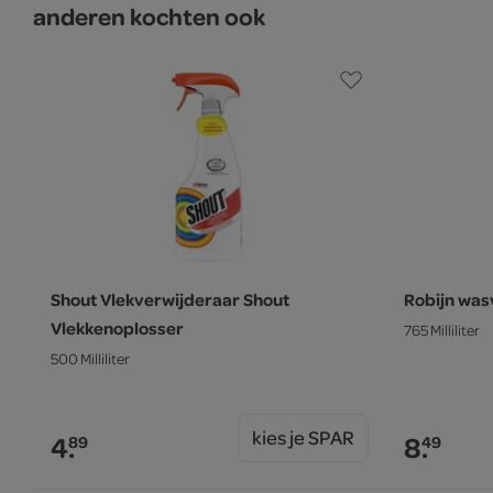
anderen kochten ook
Shout Vlekverwijderaar Shout
Robijn was
Vlekkenoplosser
765 Milliliter
500 Milliliter
kies je SPAR
4.
8.
89
49