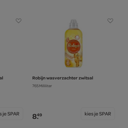
al
Robijn wasverzachter zwitsal
765 Milliliter
s je SPAR
kies je SPAR
8.
49