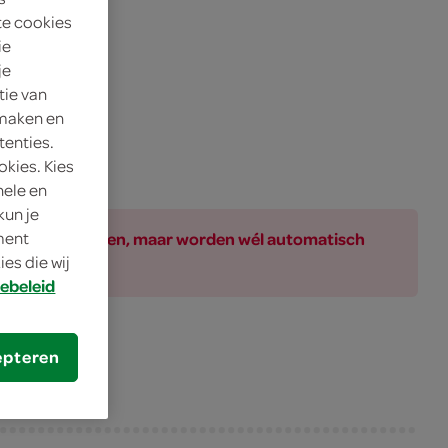
te cookies
ie
je
tie van
 maken en
tenties.
okies. Kies
nele en
kun je
ar bij de producten, maar worden wél automatisch
oment
es die wij
ebeleid
epteren