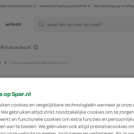
beste vers assortiment
snelle levering door jouw SPAR
kies zelf je bezorg- of af
winkels
waar ben je naar op zoek?
R in jouw buurt
t
robijn wasmiddel k&k black velvet
s op Spar.nl
zoek winkel
uiken cookies en vergelijkbare technologieën wanneer je onze
 We gebruiken altijd strikt noodzakelijke cookies om te zorgen
Robijn wasmiddel k
werkt en functionele cookies om extra functies en persoonlijk
ngen aan te bieden. We gebruiken ook altijd prestatiecookies o
Robijn
van onze website te meten, analyseren en verbeteren. Als je on