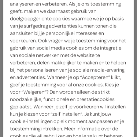
analyseren en verbeteren. Als je ons toestemming
geeft, maken we daarnaast gebruik van
Saitaku
doelgroepgerichte cookies waarmee we je op basis
3
.
van je surfgedrag advertenties kunnen tonen die
39
aansluiten bij je persoonlijke interesses en
voorkeuren. Ook vragen we je toestemming voor het
5 Stuks
gebruik van social media cookies om de integratie
van sociale netwerken met de website te
verbeteren, delen makkelijker te maken en te helpen
Let op: aanbiedingen zijn niet zichtbaar bij de
bij het personaliseren van je sociale media-ervaring
producten, maar worden wél automatisch
en advertenties. Wanneer je op “Accepteren” klikt,
geef je toestemming voor al onze cookies. Kies je
verwerkt in de winkelmand.
voor “Weigeren”? Dan worden alleen de strikt
noodzakelijke, functionele en prestatiecookies
geplaatst. Wanneer je zelf je voorkeuren wil instellen
donkergroene nori met volle smaak voor het rollen
kun je kiezen voor “zelf instellen”. Je kunt jouw
van je eigen sushi, en je haalt eenvoudig een Japans
cookie-instellingen op elk moment aanpassen en je
keukengevoel in huis
toestemming intrekken. Meer informatie over de
cookies die wij gebruiken en hoe je ze kunt beheren,
Donkergroene kleur