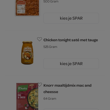
500 Gram
kies je SPAR
7.
29
Chicken tonight saté met tauge
525 Gram
kies je SPAR
4.
49
Knorr maaltijdmix mac and
cheesse
64 Gram