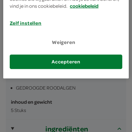
vind je in ons cookiebeleid.
cookiebeleid
Rijk van smaak
Maak zelf je sushi!
Zelf instellen
Weigeren
Accepteren
omschrijving
GEDROOGDE ROODALGEN
inhoud en gewicht
5 Stuks
ingrediënten