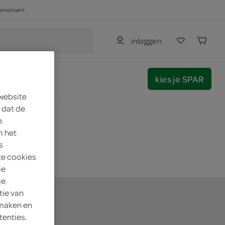
haalmoment
inloggen
kies je SPAR
 website
 dat de
e
m het
s
te cookies
ie
je
tie van
 maken en
tenties.