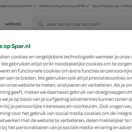
beste vers assortiment
snelle levering door jouw SPAR
kies zelf je bezorg- of af
winkels
waar ben je naar op zoek?
s op Spar.nl
R in jouw buurt
uiken cookies en vergelijkbare technologieën wanneer je onze
 We gebruiken altijd strikt noodzakelijke cookies om te zorgen
werkt en functionele cookies om extra functies en persoonlijk
ngen aan te bieden. We gebruiken ook altijd prestatiecookies o
van onze website te meten, analyseren en verbeteren. Als je on
ing geeft, maken we daarnaast gebruik van doelgroepgerich
we je op basis van je surfgedrag advertenties kunnen tonen d
en bij je persoonlijke interesses en voorkeuren. Ook vragen we 
ing voor het gebruik van social media cookies om de integra
netwerken met de website te verbeteren, delen makkelijker te
n bij het personaliseren van je sociale media-ervaring en adver