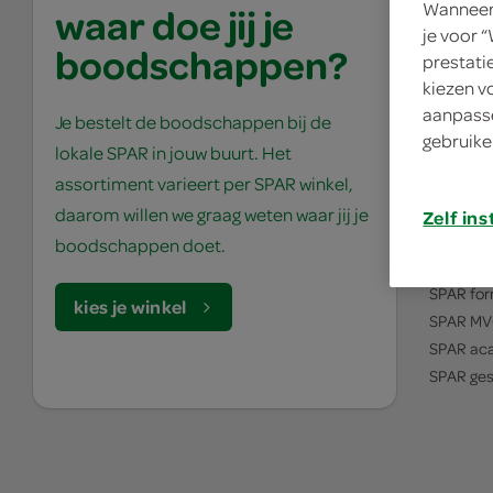
Wanneer 
waar doe jij je
je voor 
boodschappen?
prestati
kiezen v
aanpasse
Je bestelt de boodschappen bij de
gebruike
lokale SPAR in jouw buurt. Het
assortiment varieert per SPAR winkel,
over S
daarom willen we graag weten waar jij je
Zelf ins
het verh
boodschappen doet.
SPAR
vis
SPAR
for
kies je winkel
SPAR
MV
SPAR
ac
SPAR
ges