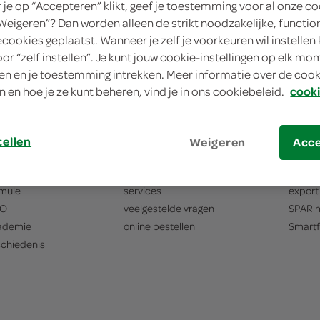
je op “Accepteren” klikt, geef je toestemming voor al onze co
“Weigeren”? Dan worden alleen de strikt noodzakelijke, functio
ecookies geplaatst. Wanneer je zelf je voorkeuren wil instellen 
oor “zelf instellen”. Je kunt jouw cookie-instellingen op elk m
n en je toestemming intrekken. Meer informatie over de cooki
n en hoe je ze kunt beheren, vind je in ons cookiebeleid.
cooki
PAR
SPAR klantenservice
SPAR 
tellen
Weigeren
Acc
aal van
SPAR
contact
jouw e
ie en missie
hoofdkantoor
vastg
mule
services
export
O
veelgestelde vragen
SPAR
m
ademie
online bestellen
Smartf
chiedenis