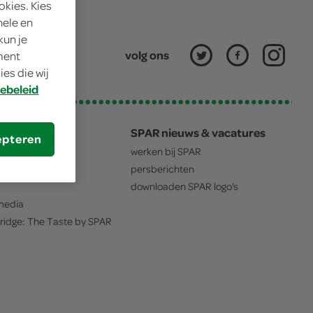
okies. Kies
nele en
kun je
volg ons
oment
es die wij
ebeleid
zakelijk
SPAR nieuws & vacatures
epteren
igen
SPAR
winkel
werken bij
SPAR
oed
persberichten
downloaden
SPAR
logo's
edia
ridge: The Taste by
SPAR