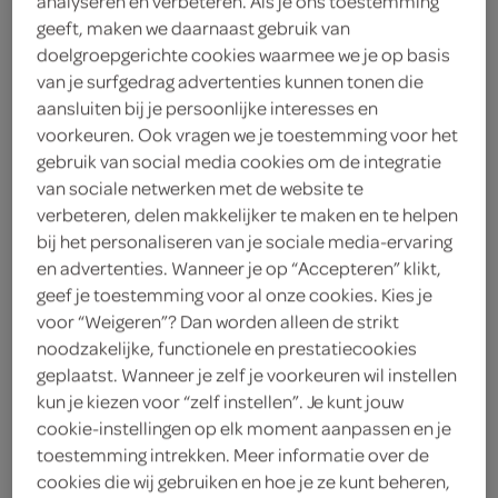
analyseren en verbeteren. Als je ons toestemming
geeft, maken we daarnaast gebruik van
Sierra Nevada
doelgroepgerichte cookies waarmee we je op basis
van je surfgedrag advertenties kunnen tonen die
aansluiten bij je persoonlijke interesses en
< 25 jaar? Laat je
voorkeuren. Ook vragen we je toestemming voor het
legitimatie zien
gebruik van social media cookies om de integratie
< 18 jaar verkopen wij
meer
van sociale netwerken met de website te
geen alcohol
informatie
verbeteren, delen makkelijker te maken en te helpen
bij het personaliseren van je sociale media-ervaring
355 Milliliter
en advertenties. Wanneer je op “Accepteren” klikt,
geef je toestemming voor al onze cookies. Kies je
voor “Weigeren”? Dan worden alleen de strikt
Let op: aanbiedingen zijn niet zichtbaar bij de
noodzakelijke, functionele en prestatiecookies
producten, maar worden wél automatisch
geplaatst. Wanneer je zelf je voorkeuren wil instellen
verwerkt in de winkelmand.
kun je kiezen voor “zelf instellen”. Je kunt jouw
cookie-instellingen op elk moment aanpassen en je
toestemming intrekken. Meer informatie over de
Sierra Nevada's Big Little Thing: IPA vol smaak in een
cookies die wij gebruiken en hoe je ze kunt beheren,