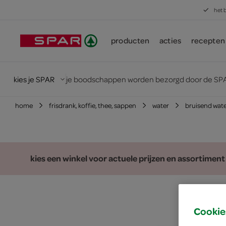
het 
producten
acties
recepten
kies je SPAR
je boodschappen worden bezorgd door de SPA
home
frisdrank, koffie, thee, sappen
water
bruisend wat
kies een winkel voor actuele prijzen en assortiment
Cookie