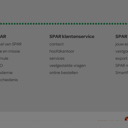
PAR
SPAR klantenservice
SPAR 
aal van
SPAR
contact
jouw e
ie en missie
hoofdkantoor
vastg
mule
services
export
O
veelgestelde vragen
SPAR
m
ademie
online bestellen
Smartf
chiedenis
privacyverklaring
cookiebeleid
prijsbeleid