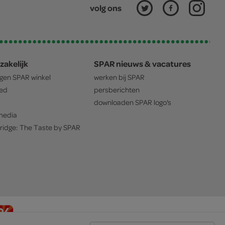
volg ons
zakelijk
SPAR nieuws & vacatures
igen
SPAR
winkel
werken bij
SPAR
oed
persberichten
downloaden
SPAR
logo's
edia
ridge: The Taste by
SPAR