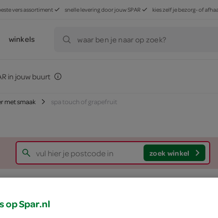
beste vers assortiment
snelle levering door jouw SPAR
kies zelf je bezorg- of af
winkels
waar ben je naar op zoek?
R in jouw buurt
er met smaak
spa touch of grapefruit
zoek winkel
Spa touch of grapef
s op Spar.nl
Spa