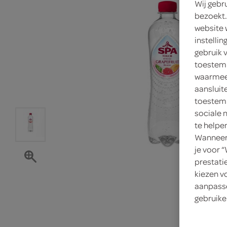
Wij gebr
bezoekt.
website 
instelli
gebruik 
toestemm
waarmee 
aansluit
toestemm
sociale 
te helpe
Wanneer 
je voor 
prestati
kiezen v
aanpasse
gebruike