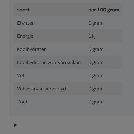
soort
per 100 gram
Eiwitten
0 gram
Energie
1 kj
Koolhydraten
0 gram
Koolhydraten waarvan suikers
0 gram
Vet
0 gram
Vet waarvan verzadigd
0 gram
Zout
0 gram