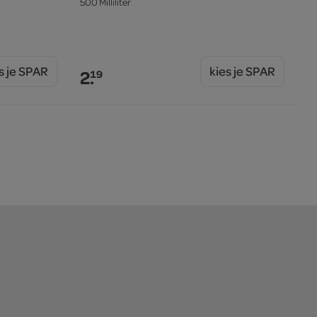
500 Milliliter
s je SPAR
kies je SPAR
2.
19