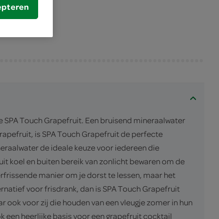
epteren
e SPA Touch Grapefruit. Een bruisend mineraalwater
apefruit, is SPA Touch Grapefruit de perfecte
ineraalwater de ideale keuze voor iedereen die
uit koel en buiten bereik van zonlicht bewaren om de
erfrissende manier om je dorst te lessen, maar het
rnatief voor frisdrank, dan is SPA Touch Grapefruit
r ook voor zij die houden van een vleugje zomer in hun
ok een heerlijke basis voor een grapefruit cocktail