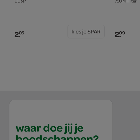
1 Liter
750 Milliliter
kies je SPAR
2.
2.
05
09
waar doe jij je
boodschappen?