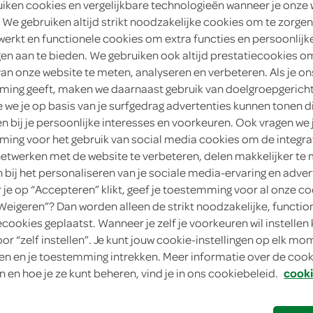
uiken cookies en vergelijkbare technologieën wanneer je onze
 We gebruiken altijd strikt noodzakelijke cookies om te zorgen
1
.
39
werkt en functionele cookies om extra functies en persoonlijk
ngen aan te bieden. We gebruiken ook altijd prestatiecookies o
500 Milliliter
van onze website te meten, analyseren en verbeteren. Als je on
ing geeft, maken we daarnaast gebruik van doelgroepgerich
we je op basis van je surfgedrag advertenties kunnen tonen d
in winkelmand
en bij je persoonlijke interesses en voorkeuren. Ook vragen we 
ing voor het gebruik van social media cookies om de integra
netwerken met de website te verbeteren, delen makkelijker te
Let op: aanbiedingen zijn niet zichtba
n bij het personaliseren van je sociale media-ervaring en adver
verwerkt in de winkelmand.
je op “Accepteren” klikt, geef je toestemming voor al onze co
“Weigeren”? Dan worden alleen de strikt noodzakelijke, functio
ecookies geplaatst. Wanneer je zelf je voorkeuren wil instellen 
Spa touch of grapefruit sprankelend water
oor “zelf instellen”. Je kunt jouw cookie-instellingen op elk m
n en je toestemming intrekken. Meer informatie over de cooki
warme dagen of naast een lichte maaltijd
n en hoe je ze kunt beheren, vind je in ons cookiebeleid.
cooki
Geniet van grapefruitsprankel
Bruisend mineraalwater, verfrissend