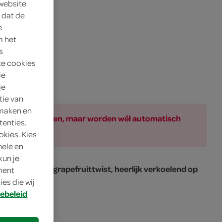
 website
 dat de
e
m het
s
te cookies
ie
je
tie van
 maken en
ar bij de producten, maar worden wél automatisch
tenties.
okies. Kies
nele en
kun je
 met subtiele grapefruittwist, heerlijk verkoelend op
oment
es die wij
ebeleid