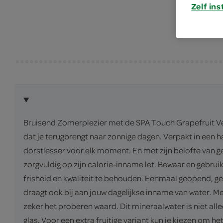
Zelf ins
Bruisend Zomerplezier met de SPA Touch Grapefruit Ve
dat je terugbrengt naar zonnige dagen. Verpakt in een
dorstlesser voor elk moment. En met zijn belofte van ge
zorgvuldig op zijn calorie-inname let. Bewaar en gebru
frisheid en kwaliteit te behouden. Eenmaal geopend, geb
draagt ook bij aan jouw dagelijkse inname van water. Me
zeker het proberen waard. Dit mineraalwater is niet al
glas. Voor een extra fruitige variant kun je kiezen om he