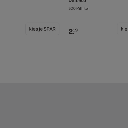
Defence
500 Milliliter
kies je SPAR
kie
2.
19