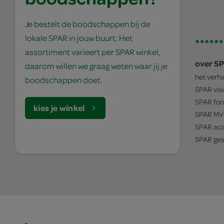
Je bestelt de boodschappen bij de
lokale SPAR in jouw buurt. Het
assortiment varieert per SPAR winkel,
over S
daarom willen we graag weten waar jij je
het verh
boodschappen doet.
SPAR
vis
SPAR
for
kies je winkel
SPAR
MV
SPAR
ac
SPAR
ges
© 1932 - 2026 - SPAR Holding B.V.
algemene voorwaarden