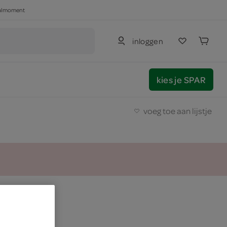
haalmoment
inloggen
kies je SPAR
voeg toe aan lijstje
ruit