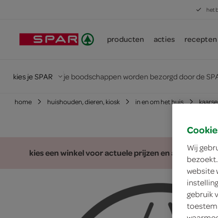
het 
producten
acties
recepten
kies je SPAR
je boodschappen worden bezorgd door de SPA
home
huishouden, dieren, kiosk
in en om het huis
kaars
Cookie
Wij gebr
kies een winkel voor actuele prijzen en assortiment
bezoekt.
website 
instelli
gebruik 
toestemm
waarmee 