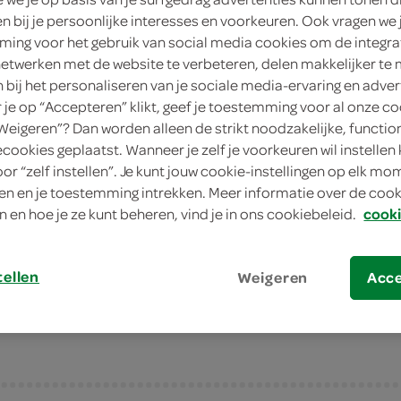
en bij je persoonlijke interesses en voorkeuren. Ook vragen we 
1 Stuks
ing voor het gebruik van social media cookies om de integra
netwerken met de website te verbeteren, delen makkelijker te
in winkelmand
n bij het personaliseren van je sociale media-ervaring en adver
je op “Accepteren” klikt, geef je toestemming voor al onze co
Dit product is niet meer leverbaar vanuit S
“Weigeren”? Dan worden alleen de strikt noodzakelijke, functio
ecookies geplaatst. Wanneer je zelf je voorkeuren wil instellen 
oor “zelf instellen”. Je kunt jouw cookie-instellingen op elk m
Let op: aanbiedingen zijn niet zichtba
n en je toestemming intrekken. Meer informatie over de cooki
verwerkt in de winkelmand.
n en hoe je ze kunt beheren, vind je in ons cookiebeleid.
cooki
tellen
Weigeren
Acc