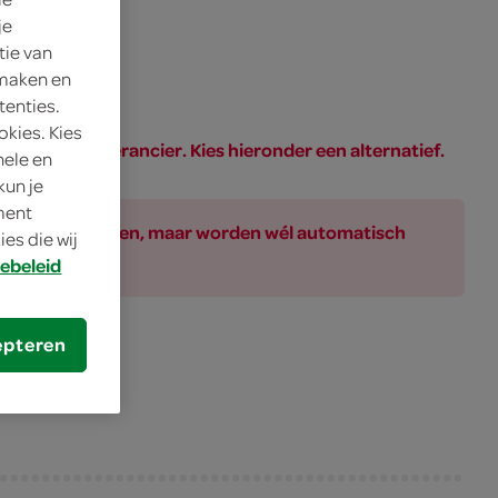
je
tie van
 maken en
tenties.
okies. Kies
PAR of de leverancier. Kies hieronder een alternatief.
nele en
kun je
oment
ar bij de producten, maar worden wél automatisch
es die wij
ebeleid
epteren