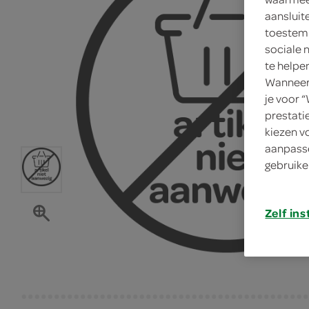
aansluit
toestemm
sociale 
te helpe
Wanneer 
je voor 
prestati
kiezen v
aanpasse
gebruike
Zelf ins