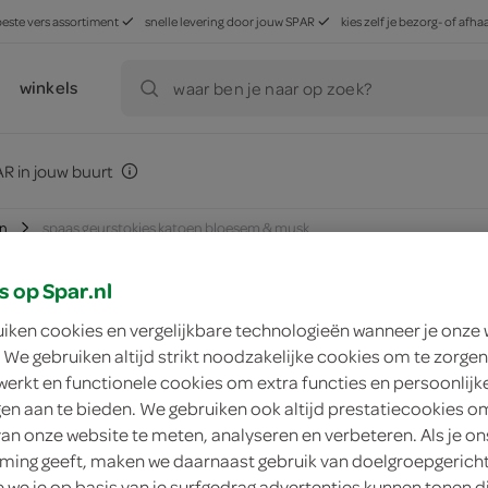
beste vers assortiment
snelle levering door jouw SPAR
kies zelf je bezorg- of af
winkels
waar ben je naar op zoek?
R in jouw buurt
en
spaas geurstokjes katoen bloesem & musk
s op Spar.nl
uiken cookies en vergelijkbare technologieën wanneer je onze
zoek winkel
 We gebruiken altijd strikt noodzakelijke cookies om te zorgen
werkt en functionele cookies om extra functies en persoonlijk
ngen aan te bieden. We gebruiken ook altijd prestatiecookies o
Spaas geurstokjes 
van onze website te meten, analyseren en verbeteren. Als je on
ing geeft, maken we daarnaast gebruik van doelgroepgerich
Spaas
we je op basis van je surfgedrag advertenties kunnen tonen d