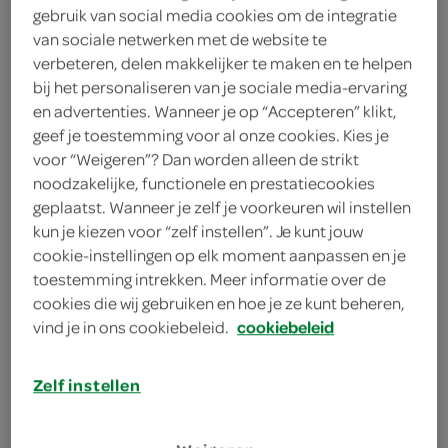
gebruik van social media cookies om de integratie
0
.
79
van sociale netwerken met de website te
verbeteren, delen makkelijker te maken en te helpen
bij het personaliseren van je sociale media-ervaring
40 Gram
en advertenties. Wanneer je op “Accepteren” klikt,
geef je toestemming voor al onze cookies. Kies je
voor “Weigeren”? Dan worden alleen de strikt
Let op: aanbiedingen zijn niet zichtbaar bij de
noodzakelijke, functionele en prestatiecookies
producten, maar worden wél automatisch
geplaatst. Wanneer je zelf je voorkeuren wil instellen
verwerkt in de winkelmand.
kun je kiezen voor “zelf instellen”. Je kunt jouw
cookie-instellingen op elk moment aanpassen en je
toestemming intrekken. Meer informatie over de
cookies die wij gebruiken en hoe je ze kunt beheren,
vind je in ons cookiebeleid.
cookiebeleid
Zelf instellen
omschrijving