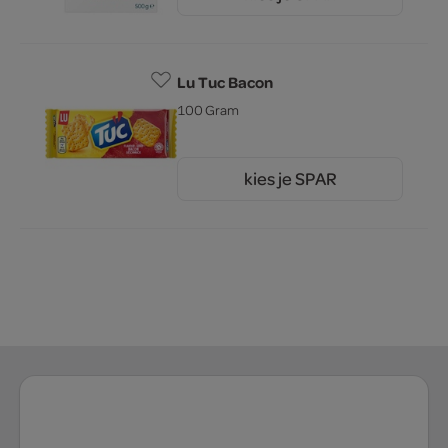
2.
Lu Tuc Bacon
100 Gram
kies je SPAR
1.
55