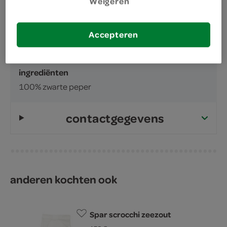
Weigeren
inhoud en gewicht
40 Gram
Accepteren
ingrediënten
ingrediënten
100% zwarte peper
contactgegevens
anderen kochten ook
Spar scrocchi zeezout