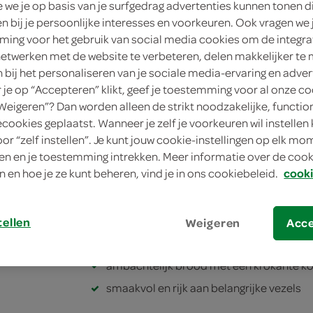
we je op basis van je surfgedrag advertenties kunnen tonen d
400 Gram
en bij je persoonlijke interesses en voorkeuren. Ook vragen we 
ing voor het gebruik van social media cookies om de integra
in winkelmand
netwerken met de website te verbeteren, delen makkelijker te
n bij het personaliseren van je sociale media-ervaring en adver
je op “Accepteren” klikt, geef je toestemming voor al onze co
Dit product is niet meer leverbaar vanuit S
“Weigeren”? Dan worden alleen de strikt noodzakelijke, functio
ecookies geplaatst. Wanneer je zelf je voorkeuren wil instellen 
oor “zelf instellen”. Je kunt jouw cookie-instellingen op elk m
Let op: aanbiedingen zijn niet zichtba
n en je toestemming intrekken. Meer informatie over de cooki
verwerkt in de winkelmand.
n en hoe je ze kunt beheren, vind je in ons cookiebeleid.
cooki
dagelijks vers gebakken
tellen
Weigeren
Acc
brood zoals brood hoort te smaken
ambachtelijk brood met een krokante ko
smaakvol en rijk aan belangrijke vezels