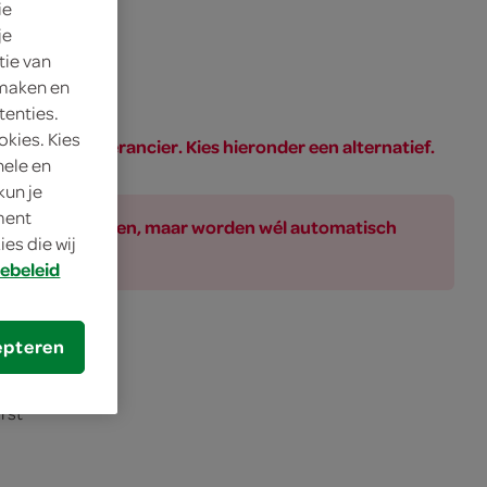
ie
je
tie van
 maken en
tenties.
okies. Kies
PAR of de leverancier. Kies hieronder een alternatief.
nele en
kun je
oment
ar bij de producten, maar worden wél automatisch
es die wij
ebeleid
epteren
rst