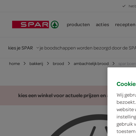
het 
producten
acties
recepten
kies je SPAR
je boodschappen worden bezorgd door de SPA
home
bakkerij
brood
ambachtelijk brood
spar boer
Cookie
Wij gebr
kies een winkel voor actuele prijzen en assortiment
bezoekt.
website 
instelli
gebruik 
toestemm