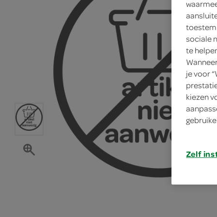
waarmee 
aansluit
toestemm
sociale 
te helpe
Wanneer 
je voor 
prestati
kiezen v
aanpasse
gebruike
Zelf ins