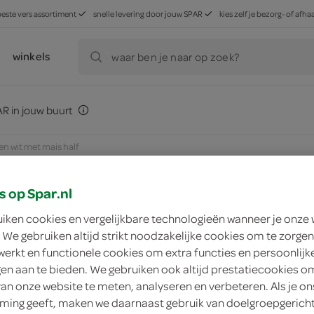
beste vers assortiment
snelle levering door jouw SPAR
kies zelf je bezorg- of af
winkels
waar ben je naar op zoek?
R in jouw buurt
en wit met mais half
s op Spar.nl
uiken cookies en vergelijkbare technologieën wanneer je onze
zoek winkel
 We gebruiken altijd strikt noodzakelijke cookies om te zorgen
werkt en functionele cookies om extra functies en persoonlijk
ngen aan te bieden. We gebruiken ook altijd prestatiecookies o
Spar boeren wit met
van onze website te meten, analyseren en verbeteren. Als je on
ing geeft, maken we daarnaast gebruik van doelgroepgerich
Spar