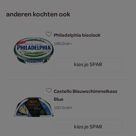
anderen kochten ook
Philadelphia bieslook
185 Gram
kies je SPAR
3.
39
Castello Blauwschimmelkaas
Blue
150 Gram
kies je SPAR
1.
99