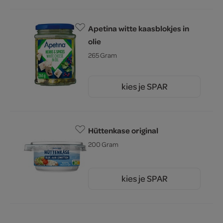
Apetina witte kaasblokjes in
olie
265 Gram
kies je SPAR
1.
99
Hüttenkase original
200 Gram
kies je SPAR
2.
25