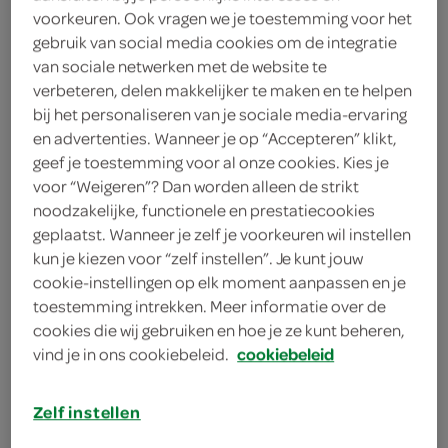
voorkeuren. Ook vragen we je toestemming voor het
3
.
49
gebruik van social media cookies om de integratie
van sociale netwerken met de website te
180 Gram
verbeteren, delen makkelijker te maken en te helpen
bij het personaliseren van je sociale media-ervaring
en advertenties. Wanneer je op “Accepteren” klikt,
geef je toestemming voor al onze cookies. Kies je
Let op: aanbiedingen zijn niet zichtbaar bij de
voor “Weigeren”? Dan worden alleen de strikt
producten, maar worden wél automatisch
noodzakelijke, functionele en prestatiecookies
verwerkt in de winkelmand.
geplaatst. Wanneer je zelf je voorkeuren wil instellen
kun je kiezen voor “zelf instellen”. Je kunt jouw
cookie-instellingen op elk moment aanpassen en je
toestemming intrekken. Meer informatie over de
cookies die wij gebruiken en hoe je ze kunt beheren,
vind je in ons cookiebeleid.
cookiebeleid
omschrijving
Zelf instellen