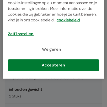
cookie-instellingen op elk moment aanpassen en je
als ontbijt, lunch of tussendoortje
toestemming intrekken. Meer informatie over de
cookies die wij gebruiken en hoe je ze kunt beheren,
voor ieders gemak
vind je in ons cookiebeleid.
cookiebeleid
Zelf instellen
Weigeren
omschrijving
Accepteren
Gerezen bladerdeeg, croissant met 18%
pralinévulling en 2% chocoladedecoratie
inhoud en gewicht
1 Stuks