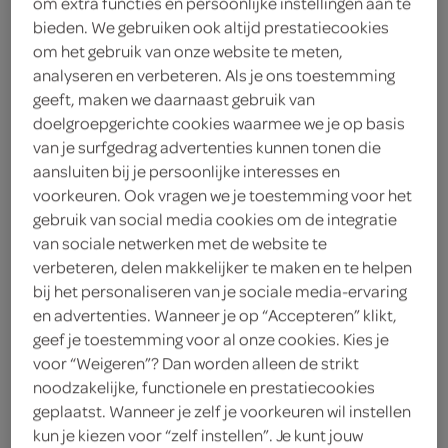
om extra functies en persoonlijke instellingen aan te
bieden. We gebruiken ook altijd prestatiecookies
Spar
om het gebruik van onze website te meten,
analyseren en verbeteren. Als je ons toestemming
1
.
29
geeft, maken we daarnaast gebruik van
doelgroepgerichte cookies waarmee we je op basis
van je surfgedrag advertenties kunnen tonen die
1 Stuks
aansluiten bij je persoonlijke interesses en
voorkeuren. Ook vragen we je toestemming voor het
gebruik van social media cookies om de integratie
Let op: aanbiedingen zijn niet zichtbaar bij de
van sociale netwerken met de website te
producten, maar worden wél automatisch
verbeteren, delen makkelijker te maken en te helpen
verwerkt in de winkelmand.
bij het personaliseren van je sociale media-ervaring
en advertenties. Wanneer je op “Accepteren” klikt,
geef je toestemming voor al onze cookies. Kies je
Spar croissant chocolade luchtige croissant gevuld
voor “Weigeren”? Dan worden alleen de strikt
met chocolade voor een zoete start van de dag, ook
noodzakelijke, functionele en prestatiecookies
heerlijk als tussendoortje bij koffie of thee
geplaatst. Wanneer je zelf je voorkeuren wil instellen
kun je kiezen voor “zelf instellen”. Je kunt jouw
rijkgevuld met chocolade