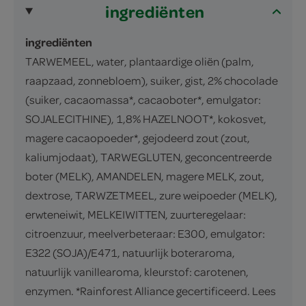
ingrediënten
ingrediënten
TARWEMEEL, water, plantaardige oliën (palm,
raapzaad, zonnebloem), suiker, gist, 2% chocolade
(suiker, cacaomassa*, cacaoboter*, emulgator:
SOJALECITHINE), 1,8% HAZELNOOT*, kokosvet,
magere cacaopoeder*, gejodeerd zout (zout,
kaliumjodaat), TARWEGLUTEN, geconcentreerde
boter (MELK), AMANDELEN, magere MELK, zout,
dextrose, TARWZETMEEL, zure weipoeder (MELK),
erwteneiwit, MELKEIWITTEN, zuurteregelaar:
citroenzuur, meelverbeteraar: E300, emulgator:
E322 (SOJA)/E471, natuurlijk boteraroma,
natuurlijk vanillearoma, kleurstof: carotenen,
enzymen. *Rainforest Alliance gecertificeerd. Lees