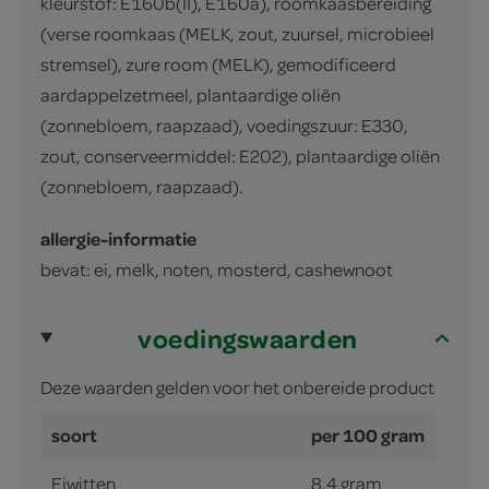
kleurstof: E160b(II), E160a), roomkaasbereiding
(verse roomkaas (MELK, zout, zuursel, microbieel
stremsel), zure room (MELK), gemodificeerd
aardappelzetmeel, plantaardige oliën
(zonnebloem, raapzaad), voedingszuur: E330,
zout, conserveermiddel: E202), plantaardige oliën
(zonnebloem, raapzaad).
allergie-informatie
bevat: ei, melk, noten, mosterd, cashewnoot
voedingswaarden
Deze waarden gelden voor het onbereide product
soort
per 100 gram
Eiwitten
8.4 gram