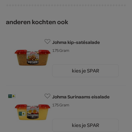
anderen kochten ook
Johma kip-satésalade
175 Gram
kies je SPAR
3.
79
Johma Surinaams eisalade
175 Gram
kies je SPAR
3.
69