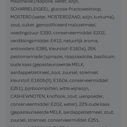
Mayonaise (raapolie, water, azijn,
SCHARRELEIGEEL, glucose-fructosestroop,
MOSTERD (water, MOSTERDZAAD, azijn, kurkuma),
zout, suiker, gemodificeerd maïszetmeel,
voedingszuur: E330, conserveermiddel: E202,
verdikkingsmiddel: E412, natuurlijk aroma,
antioxidant: E385, kleurstof: E160a), 25%
pestomarinade (spinazie, raapzaadolie, basilicum,
oude kaas (gepasteuriseerde MELK,
aardappelzetmeel, zout, zuursel, stremsel,
kleurstof: E160b(II), E160a, conserveermiddel:
E251), pijnboompitten, witte wijnazijn,
CASHEWNOTEN, knoflook, zout, uienpoeder,
conserveermiddel: E202, water), 22% oude kaas
(gepasteuriseerde MELK, aardappelzetmeel, zout,
zuursel, stremsel, conserveermiddel: E251,