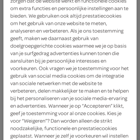
zorgen dat de website werkt en functionele cookies
3
.
om extra functies en persoonlijke instellingen aan te
49
bieden. We gebruiken ook altijd prestatiecookies
om het gebruik van onze website te meten,
100 Gram
analyseren en verbeteren. Als je ons toestemming
geeft, maken we daarnaast gebruik van
doelgroepgerichte cookies waarmee we je op basis
Let op: aanbiedingen zijn niet zichtbaar bij de
van je surfgedrag advertenties kunnen tonen die
producten, maar worden wél automatisch
aansluiten bij je persoonlijke interesses en
voorkeuren. Ook vragen we je toestemming voor het
verwerkt in de winkelmand.
gebruik van social media cookies om de integratie
van sociale netwerken met de website te
verbeteren, delen makkelijker te maken en te helpen
kies romige pesto-kaasdip voor brood of groente
bij het personaliseren van je sociale media-ervaring
romig en kruidig van smaak
en advertenties. Wanneer je op “Accepteren” klikt,
geef je toestemming voor al onze cookies. Kies je
gemaakt met basilicum en pijnboompitten
voor “Weigeren”? Dan worden alleen de strikt
gekoeld bewaren
noodzakelijke, functionele en prestatiecookies
geplaatst. Wanneer je zelf je voorkeuren wil instellen