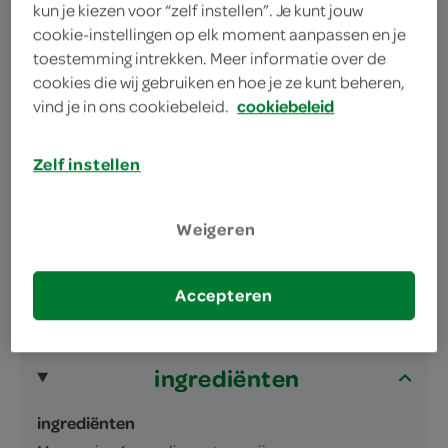
kun je kiezen voor “zelf instellen”. Je kunt jouw
cookie-instellingen op elk moment aanpassen en je
toestemming intrekken. Meer informatie over de
cookies die wij gebruiken en hoe je ze kunt beheren,
vind je in ons cookiebeleid.
cookiebeleid
omschrijving
Zelf instellen
Dip met 39% mayonaise, 22% oude kaas, 8%
roomkaas, 4% basilicum en 3%
Weigeren
pijnboompitten
inhoud en gewicht
Accepteren
100 Gram
ingrediënten
ingrediënten