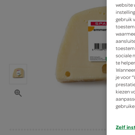
website 
instelli
gebruik 
toestemm
waarmee 
aansluit
toestemm
sociale 
te helpe
Wanneer 
je voor 
prestati
kiezen v
aanpasse
gebruike
Zelf ins