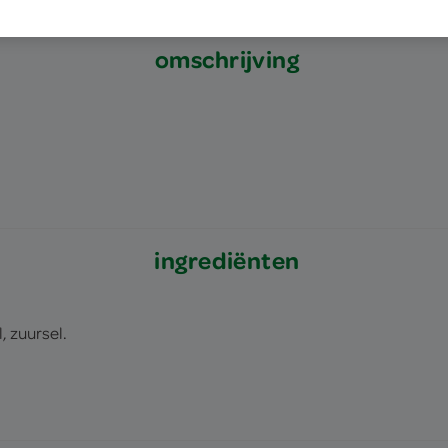
omschrijving
ingrediënten
 zuursel.