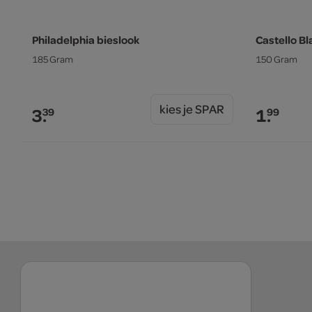
Philadelphia bieslook
Castello B
185 Gram
150 Gram
kies je SPAR
3.
1.
39
99