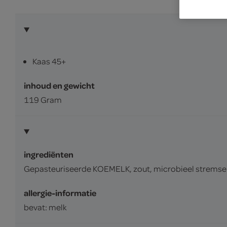
Kaas 45+
inhoud en gewicht
119 Gram
ingrediënten
Gepasteuriseerde KOEMELK, zout, microbieel stremsel,
allergie-informatie
bevat: melk