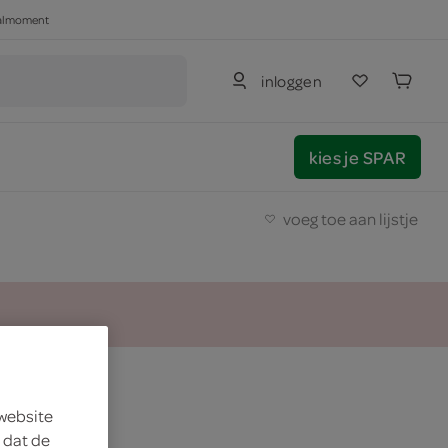
haalmoment
inloggen
kies je SPAR
voeg toe aan lijstje
l
 website
 dat de