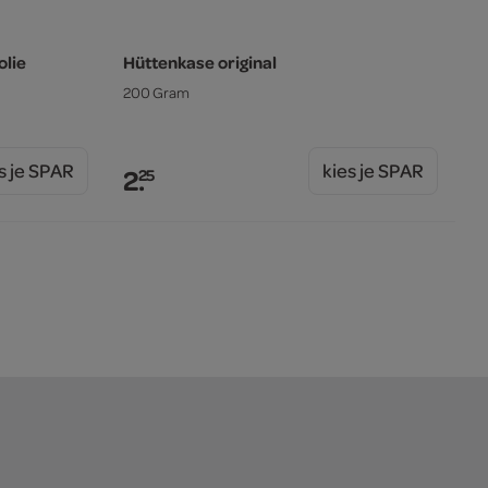
olie
Hüttenkase original
200 Gram
s je SPAR
kies je SPAR
2.
25