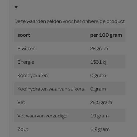
Deze waarden gelden voor het onbereide product
soort
per 100 gram
Eiwitten
28 gram
Energie
1531 kj
Koolhydraten
0 gram
Koolhydraten waarvan suikers
0 gram
Vet
28.5 gram
Vet waarvan verzadigd
19 gram
Zout
1.2 gram