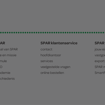
PAR
SPAR klantenservice
SPAR 
aal van
SPAR
contact
jouw e
ie en missie
hoofdkantoor
vastg
mule
services
export
O
veelgestelde vragen
SPAR
m
ademie
online bestellen
Smartf
chiedenis