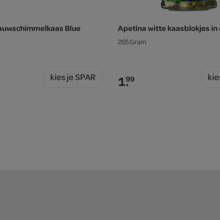
lauwschimmelkaas Blue
Apetina witte kaasblokjes in 
265 Gram
kies je SPAR
kie
1.
99