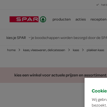
het 
producten
acties
recepten
kies je SPAR
je boodschappen worden bezorgd door de SPA
home
kaas, vleeswaren, delicatessen
kaas
plakken kaas
kies een winkel voor actuele prijzen en assortiment
Cookie
Wij gebr
bezoekt.