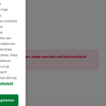
e
m het
s
te cookies
ie
je
tie van
 maken en
tenties.
okies. Kies
ar bij de producten, maar worden wél automatisch
nele en
kun je
oment
es die wij
ebeleid
epteren