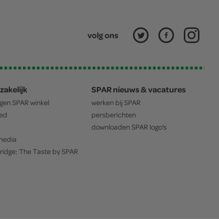
volg ons
zakelijk
SPAR nieuws & vacatures
igen
SPAR
winkel
werken bij
SPAR
oed
persberichten
downloaden
SPAR
logo's
edia
ridge: The Taste by
SPAR