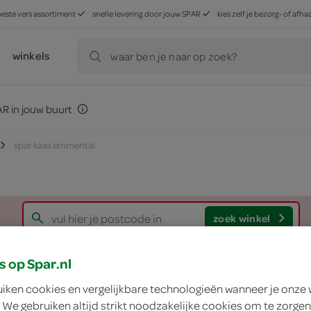
beste vers assortiment
snelle levering door jouw SPAR
kies zelf je bezorg- of af
winkels
waar ben je naar op zoek?
R in jouw buurt
spar kaas emmental
zoek winkel
s op Spar.nl
Spar kaas emmenta
uiken cookies en vergelijkbare technologieën wanneer je onze
 We gebruiken altijd strikt noodzakelijke cookies om te zorgen
Spar