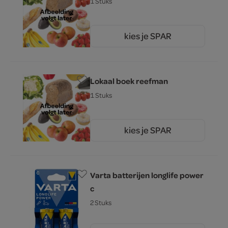
1 Stuks
kies je SPAR
0.
00
Lokaal boek reefman
1 Stuks
kies je SPAR
0.
00
Varta batterijen longlife power
c
2 Stuks