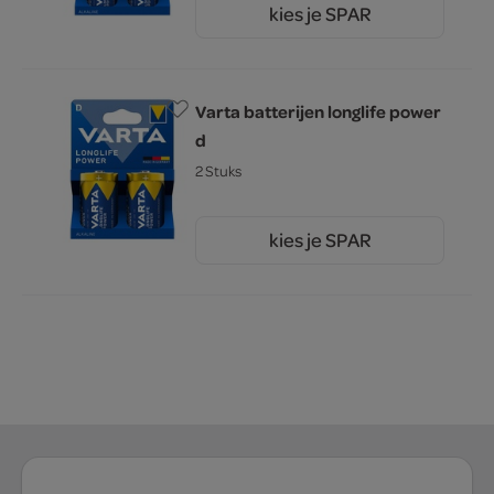
kies je SPAR
6.
49
Varta batterijen longlife power
d
2 Stuks
kies je SPAR
6.
49