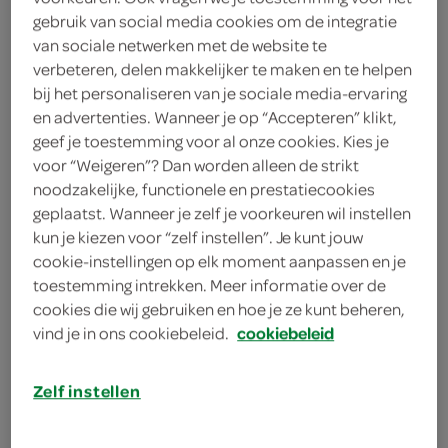
Spar Lezen En Schrijven
gebruik van social media cookies om de integratie
van sociale netwerken met de website te
Hobbylijm 100 Ml
verbeteren, delen makkelijker te maken en te helpen
bij het personaliseren van je sociale media-ervaring
en advertenties. Wanneer je op “Accepteren” klikt,
Spar
geef je toestemming voor al onze cookies. Kies je
1
.
voor “Weigeren”? Dan worden alleen de strikt
99
noodzakelijke, functionele en prestatiecookies
geplaatst. Wanneer je zelf je voorkeuren wil instellen
100 milliliter
kun je kiezen voor “zelf instellen”. Je kunt jouw
cookie-instellingen op elk moment aanpassen en je
toestemming intrekken. Meer informatie over de
Let op: aanbiedingen zijn niet zichtbaar bij de
cookies die wij gebruiken en hoe je ze kunt beheren,
producten, maar worden wél automatisch
vind je in ons cookiebeleid.
cookiebeleid
verwerkt in de winkelmand.
Zelf instellen
Sterke kleefkracht