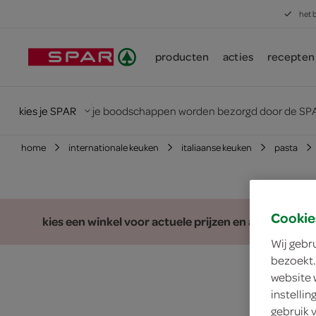
het 
producten
acties
recepten
kies je SPAR
je boodschappen worden bezorgd door de SPA
home
internationale keuken
italiaanse keuken
pasta
Cookie
kies een winkel voor actuele prijzen en assortiment
Wij gebr
bezoekt.
website 
instelli
gebruik 