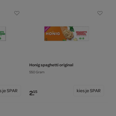
Honig spaghetti original
550 Gram
s je SPAR
kies je SPAR
2.
15