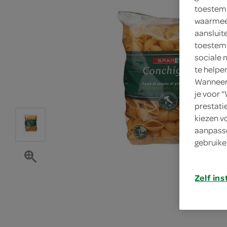
toestemm
waarmee 
aansluit
toestemm
sociale 
te helpe
Wanneer 
je voor 
prestati
kiezen v
aanpasse
gebruike
Zelf ins