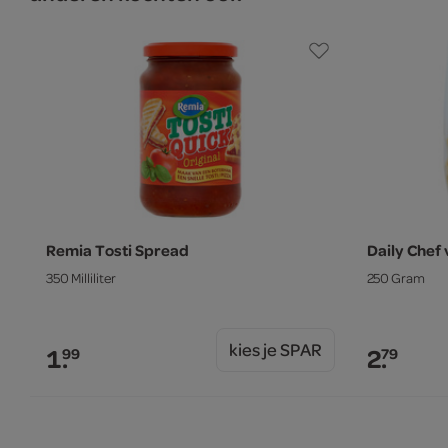
Remia Tosti Spread
Daily Chef 
350 Milliliter
250 Gram
kies je SPAR
1.
2.
99
79