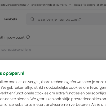
beste vers assortiment
snelle levering door jouw SPAR
kies zelf je bezorg- of af
winkels
waar ben je naar op zoek?
R in jouw buurt
spar pasta conchiglie
s op Spar.nl
zoek winkel
uiken cookies en vergelijkbare technologieën wanneer je onze
 We gebruiken altijd strikt noodzakelijke cookies om te zorgen
Spar pasta conchigl
werkt en functionele cookies om extra functies en persoonlijk
ngen aan te bieden. We gebruiken ook altijd prestatiecookies o
van onze website te meten, analyseren en verbeteren. Als je on
Spar