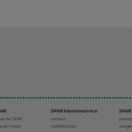
PAR
SPAR klantenservice
SPAR 
aal van
SPAR
contact
jouw e
ie en missie
hoofdkantoor
vastg