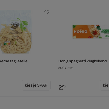
verse tagliatelle
Honig spaghetti vlugkokend
500 Gram
kies je SPAR
kie
2.
25