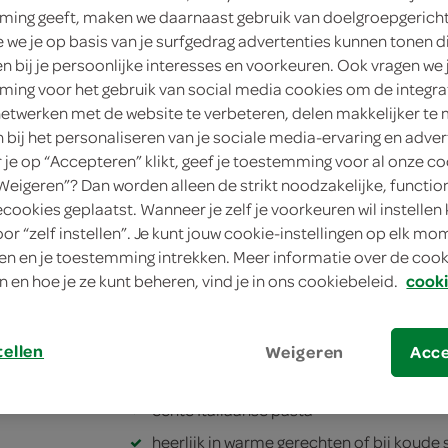
ing geeft, maken we daarnaast gebruik van doelgroepgerich
1
.
we je op basis van je surfgedrag advertenties kunnen tonen d
55
en bij je persoonlijke interesses en voorkeuren. Ook vragen we 
ing voor het gebruik van social media cookies om de integra
500 Gram
netwerken met de website te verbeteren, delen makkelijker te
n bij het personaliseren van je sociale media-ervaring en adver
in winkelmand
je op “Accepteren” klikt, geef je toestemming voor al onze co
“Weigeren”? Dan worden alleen de strikt noodzakelijke, functio
ecookies geplaatst. Wanneer je zelf je voorkeuren wil instellen 
oor “zelf instellen”. Je kunt jouw cookie-instellingen op elk m
Let op: aanbiedingen zijn niet zichtba
n en je toestemming intrekken. Meer informatie over de cooki
verwerkt in de winkelmand.
n en hoe je ze kunt beheren, vind je in ons cookiebeleid.
cooki
stevige pastaschelpjes die sauzen perfec
tellen
Weigeren
Acc
gemaakt van harde tarwe
echte Italiaanse pasta
heerlijk in warme gerechten of bij koude