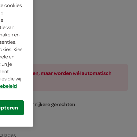
te cookies
ie
je
tie van
 maken en
tenties.
okies. Kies
nele en
kun je
oment
ar bij de producten, maar worden wél automatisch
es die wij
ebeleid
t opnemen voor rijkere gerechten
epteren
 salades