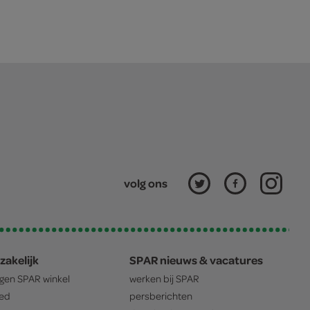
volg ons
zakelijk
SPAR nieuws & vacatures
igen
SPAR
winkel
werken bij
SPAR
oed
persberichten