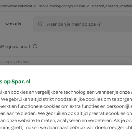
beste vers assortiment
snelle levering door jouw SPAR
kies zelf je bezorg- of af
winkels
waar ben je naar op zoek?
R in jouw buurt
izza spicy chicken
s op Spar.nl
uiken cookies en vergelijkbare technologieën wanneer je onze
zoek winkel
 We gebruiken altijd strikt noodzakelijke cookies om te zorgen
werkt en functionele cookies om extra functies en persoonlijk
ngen aan te bieden. We gebruiken ook altijd prestatiecookies o
Spar pizza spicy ch
van onze website te meten, analyseren en verbeteren. Als je on
ing geeft, maken we daarnaast gebruik van doelgroepgerich
Spar