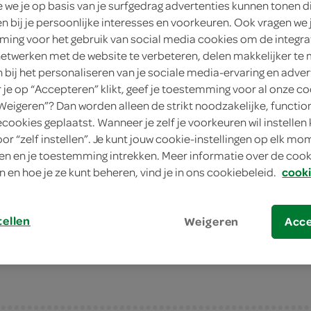
we je op basis van je surfgedrag advertenties kunnen tonen d
1 Stuks
en bij je persoonlijke interesses en voorkeuren. Ook vragen we 
ing voor het gebruik van social media cookies om de integra
Dit product is niet meer leverbaar vanuit 
netwerken met de website te verbeteren, delen makkelijker te
n bij het personaliseren van je sociale media-ervaring en adver
je op “Accepteren” klikt, geef je toestemming voor al onze co
Let op: aanbiedingen zijn niet zichtba
“Weigeren”? Dan worden alleen de strikt noodzakelijke, functio
verwerkt in de winkelmand.
ecookies geplaatst. Wanneer je zelf je voorkeuren wil instellen 
oor “zelf instellen”. Je kunt jouw cookie-instellingen op elk m
n en je toestemming intrekken. Meer informatie over de cooki
pizzabodem, tomatensaus, mozzarella, gekr
n en hoe je ze kunt beheren, vind je in ons cookiebeleid.
cooki
lekker pikant
binnen enkele minuten afgebakken
tellen
Weigeren
Acc
thuis nog opwarmen