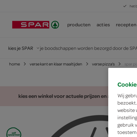
het 
producten
acties
recepten
kies je SPAR
je boodschappen worden bezorgd door de SPA
home
verse kant en klaar maaltijden
verse pizza's
spar p
Cookie
Wij gebr
kies een winkel voor actuele prijzen en assortiment
bezoekt.
website 
instelli
gebruik 
toestemm