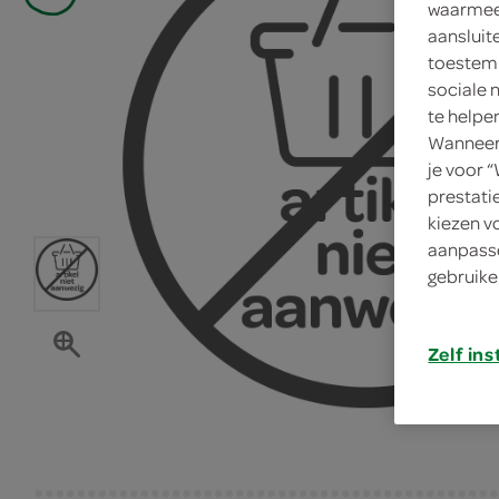
waarmee 
aansluit
toestemm
sociale 
te helpe
Wanneer 
je voor 
prestati
kiezen v
aanpasse
gebruike
Zelf ins