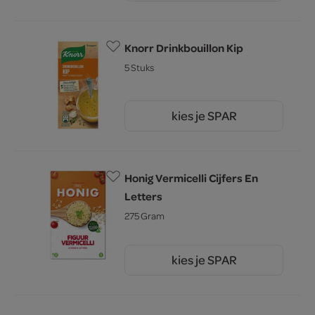
Knorr Drinkbouillon Kip
5 Stuks
kies je SPAR
1.
55
Honig Vermicelli Cijfers En
Letters
275 Gram
kies je SPAR
2.
99