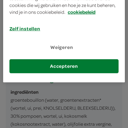
cookies die wij gebruiken en hoe je ze kunt beheren,
vind je in ons cookiebeleid.
cookiebeleid
omschrijving
Zelf instellen
Pompoensoep
Weigeren
inhoud en gewicht
320 Gram
Accepteren
ingrediënten
ingrediënten
groentebouillon (water, groentenextracten*
(wortel, ui, prei, KNOLSELDERIJ, BLEEKSELDERIJ)),
30% pompoen, wortel, ui, kokosmelk
(kokosnootextract, water), olijfolie extra vergine,