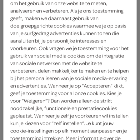
om het gebruik van onze website te meten,
2
.
49
analyseren en verbeteren. Als je ons toestemming
geeft, maken we daarnaast gebruik van
doelgroepgerichte cookies waarmee we je op basis
320 Gram
van je surfgedrag advertenties kunnen tonen die
aansluiten bij je persoonlijke interesses en
voorkeuren. Ook vragen we je toestemming voor het
Let op: aanbiedingen zijn niet zichtbaar bij de
gebruik van social media cookies om de integratie
producten, maar worden wél automatisch
van sociale netwerken met de website te
verwerkt in de winkelmand.
verbeteren, delen makkelijker te maken en te helpen
bij het personaliseren van je sociale media-ervaring
en advertenties. Wanneer je op “Accepteren” klikt,
zet in enkele minuten een kom zachte pompoensoep
geef je toestemming voor al onze cookies. Kies je
op tafel, perfect voor een warme lunch of lichte
voor “Weigeren”? Dan worden alleen de strikt
noodzakelijke, functionele en prestatiecookies
avondmaaltijd
geplaatst. Wanneer je zelf je voorkeuren wil instellen
kun je kiezen voor “zelf instellen”. Je kunt jouw
cookie-instellingen op elk moment aanpassen en je
toestemming intrekken. Meer informatie over de