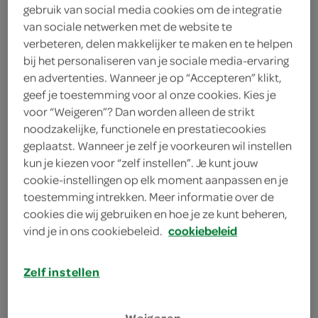
gebruik van social media cookies om de integratie
400 gram
van sociale netwerken met de website te
verbeteren, delen makkelijker te maken en te helpen
bij het personaliseren van je sociale media-ervaring
Let op: aanbiedingen zijn niet zichtbaar bij de
en advertenties. Wanneer je op “Accepteren” klikt,
producten, maar worden wél automatisch
geef je toestemming voor al onze cookies. Kies je
verwerkt in de winkelmand.
voor “Weigeren”? Dan worden alleen de strikt
noodzakelijke, functionele en prestatiecookies
geplaatst. Wanneer je zelf je voorkeuren wil instellen
je vindt het bij SPAR
kun je kiezen voor “zelf instellen”. Je kunt jouw
cookie-instellingen op elk moment aanpassen en je
100% rundvlees
toestemming intrekken. Meer informatie over de
makkelijk te bereiden in een koekenpan
cookies die wij gebruiken en hoe je ze kunt beheren,
met een Beter Leven 2-sterren keurmerk
vind je in ons cookiebeleid.
cookiebeleid
Zelf instellen