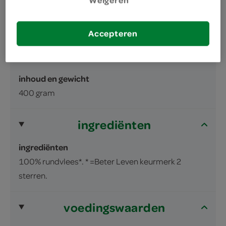
Weigeren
omschrijving
Accepteren
Ribeye, rundvlees
inhoud en gewicht
400 gram
ingrediënten
ingrediënten
100% rundvlees*. * =Beter Leven keurmerk 2
sterren.
voedingswaarden