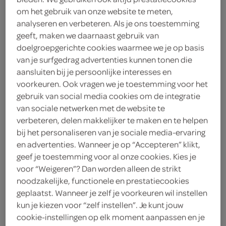
om het gebruik van onze website te meten,
Spar
analyseren en verbeteren. Als je ons toestemming
geeft, maken we daarnaast gebruik van
2
.
09
doelgroepgerichte cookies waarmee we je op basis
van je surfgedrag advertenties kunnen tonen die
aansluiten bij je persoonlijke interesses en
250 Milliliter
voorkeuren. Ook vragen we je toestemming voor het
gebruik van social media cookies om de integratie
van sociale netwerken met de website te
Let op: aanbiedingen zijn niet zichtbaar bij de
verbeteren, delen makkelijker te maken en te helpen
producten, maar worden wél automatisch
bij het personaliseren van je sociale media-ervaring
verwerkt in de winkelmand.
en advertenties. Wanneer je op “Accepteren” klikt,
geef je toestemming voor al onze cookies. Kies je
voor “Weigeren”? Dan worden alleen de strikt
pak een romige aardbeiensmoothie voor een frisse
noodzakelijke, functionele en prestatiecookies
start
geplaatst. Wanneer je zelf je voorkeuren wil instellen
kun je kiezen voor “zelf instellen”. Je kunt jouw
een heerlijke verse smoothie
cookie-instellingen op elk moment aanpassen en je