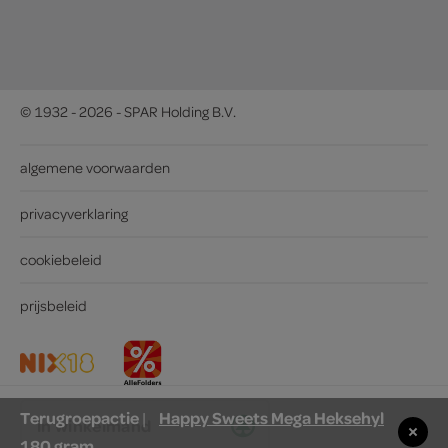
© 1932 - 2026 - SPAR Holding B.V.
algemene voorwaarden
privacyverklaring
cookiebeleid
prijsbeleid
Terugroepactie
Happy Sweets Mega Heksehyl
|
in winkelmand
180 gram