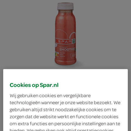
Cookies op Spar.nl
Wij gebruiken cookies en vergelijkbare
technologieën wanneer je onze website bezoekt. We
gebruiken altijd strikt noodzakelijke cookies om te
Spar smoothie yoghurt
zorgen dat de website werkt en functionele cookies
om extra functies en persoonlijke instellingen aan te
aardbei
bieden. We gebruiken ook altijd prestatiecookies