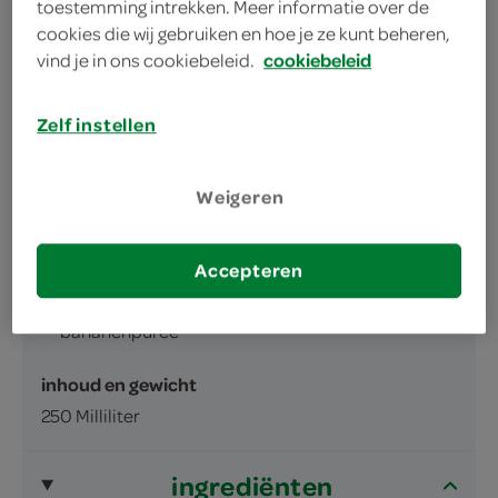
bereid met vers fruit
toestemming intrekken. Meer informatie over de
cookies die wij gebruiken en hoe je ze kunt beheren,
lekker als tussendoortje of bij het ontbijt
vind je in ons cookiebeleid.
cookiebeleid
Zelf instellen
Weigeren
omschrijving
Accepteren
Aardbeienpuree met appelsap, yoghurt en
bananenpuree
inhoud en gewicht
250 Milliliter
ingrediënten