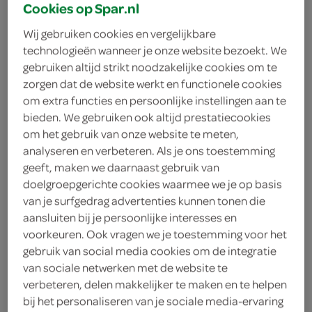
Cookies op Spar.nl
Spar
Wij gebruiken cookies en vergelijkbare
technologieën wanneer je onze website bezoekt. We
6
.
99
gebruiken altijd strikt noodzakelijke cookies om te
zorgen dat de website werkt en functionele cookies
om extra functies en persoonlijke instellingen aan te
450 Gram
bieden. We gebruiken ook altijd prestatiecookies
om het gebruik van onze website te meten,
analyseren en verbeteren. Als je ons toestemming
Let op: aanbiedingen zijn niet zichtbaar bij de
geeft, maken we daarnaast gebruik van
producten, maar worden wél automatisch
doelgroepgerichte cookies waarmee we je op basis
verwerkt in de winkelmand.
van je surfgedrag advertenties kunnen tonen die
aansluiten bij je persoonlijke interesses en
voorkeuren. Ook vragen we je toestemming voor het
romige pasta die je in minuten opwarmt voor een
gebruik van social media cookies om de integratie
snelle Italiaanse maaltijd
van sociale netwerken met de website te
verbeteren, delen makkelijker te maken en te helpen
Authentieke Italiaanse smaak
bij het personaliseren van je sociale media-ervaring