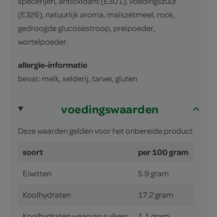
specerijen, antioxidant (E301), voedingszuur
(E326), natuurlijk aroma, maïszetmeel, rook,
gedroogde glucosestroop, preipoeder,
wortelpoeder.
allergie-informatie
bevat: melk, selderij, tarwe, gluten
voedingswaarden
Deze waarden gelden voor het onbereide product
soort
per 100 gram
Eiwitten
5.9 gram
Koolhydraten
17.2 gram
Koolhydraten waarvan suikers
1.1 gram