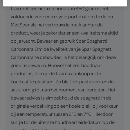
pasta in een handomdraai. Verpakt in een handige
tray met een netto-inhoud van 450 gram is het
voldoende voor een royale portie of om te delen.
Met Spar als het vertrouwde merk achter dit
product, weet je zeker dat er een kwaliteitsmaaltijd
op je wacht. Bewaar en gebruik Spar Spaghetti
Carbonara Om de kwaliteit van je Spar Spaghetti
Carbonara te behouden, is het belangrijk om deze
goed te bewaren. Hoewel het een houdbaar
product is, dien je de tray na aankoop in de
koelkast te plaatsen. Zo blijft de pasta vers en de
saus romig tot aan het moment van bereiden. Het
bewaaradvies is simpel: houd de spaghetti in de
originele verpakking op een koele plek, bij voorkeur
bij een temperatuur tussen 2°C en 7°C. Hierdoor
kun je tot de uiterste houdbaarheidsdatum op de