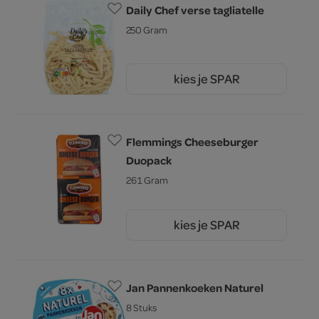
Daily Chef verse tagliatelle
250 Gram
kies je SPAR
2.
79
Flemmings Cheeseburger
Duopack
261 Gram
kies je SPAR
2.
45
Jan Pannenkoeken Naturel
8 Stuks