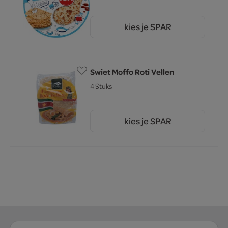
kies je SPAR
3.
29
Swiet Moffo Roti Vellen
4 Stuks
kies je SPAR
2.
95