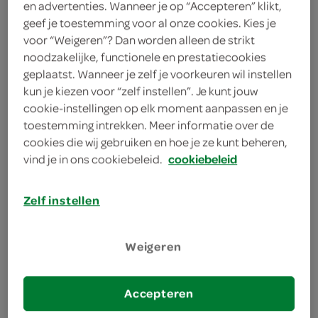
450 gram familieportie
en advertenties. Wanneer je op “Accepteren” klikt,
geef je toestemming voor al onze cookies. Kies je
Handige trayverpakking
voor “Weigeren”? Dan worden alleen de strikt
noodzakelijke, functionele en prestatiecookies
geplaatst. Wanneer je zelf je voorkeuren wil instellen
kun je kiezen voor “zelf instellen”. Je kunt jouw
cookie-instellingen op elk moment aanpassen en je
toestemming intrekken. Meer informatie over de
cookies die wij gebruiken en hoe je ze kunt beheren,
omschrijving
vind je in ons cookiebeleid.
cookiebeleid
Verras je smaakpapillen met Spar Spaghetti
Carbonara Snel, gemakkelijk en vooral heerlijk: de
Zelf instellen
Spar Spaghetti Carbonara is de ideale maaltijd
voor iedereen die wil genieten van een klassieke
Weigeren
Italiaanse pasta zonder uren in de keuken te staan.
Deze kant-en-klare lekkernij combineert de
Accepteren
authentieke smaak van romige saus met stevige