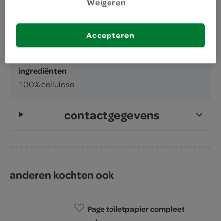
Weigeren
inhoud en gewicht
8 Stuks
Accepteren
ingrediënten
ingrediënten
100% cellulose
contactgegevens
anderen kochten ook
Page toiletpapier compleet