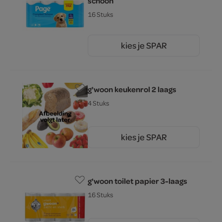
schoon
16 Stuks
kies je SPAR
13.
29
g'woon keukenrol 2 laags
4 Stuks
kies je SPAR
2.
59
g'woon toilet papier 3-laags
16 Stuks