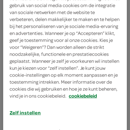
gebruik van social media cookies om de integratie
2
.
19
van sociale netwerken met de website te
verbeteren, delen makkelijker te maken en te helpen
8 Stuks
bij het personaliseren van je sociale media-ervaring
en advertenties. Wanneer je op “Accepteren” klikt,
geef je toestemming voor al onze cookies. Kies je
voor “Weigeren”? Dan worden alleen de strikt
Let op: aanbiedingen zijn niet zichtbaar bij de
noodzakelijke, functionele en prestatiecookies
producten, maar worden wél automatisch
geplaatst. Wanneer je zelf je voorkeuren wil instellen
verwerkt in de winkelmand.
kun je kiezen voor “zelf instellen”. Je kunt jouw
cookie-instellingen op elk moment aanpassen en je
toestemming intrekken. Meer informatie over de
cookies die wij gebruiken en hoe je ze kunt beheren,
vind je in ons cookiebeleid.
cookiebeleid
Zelf instellen
omschrijving