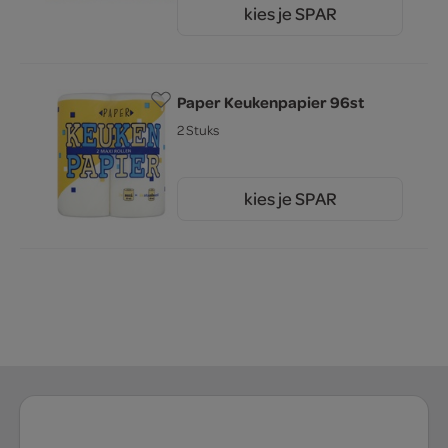
kies je SPAR
5.
79
Paper Keukenpapier 96st
2 Stuks
kies je SPAR
1.
75