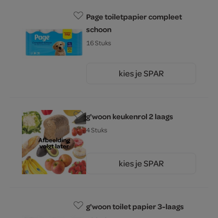
Page toiletpapier compleet
schoon
16 Stuks
kies je SPAR
13.
29
g'woon keukenrol 2 laags
4 Stuks
kies je SPAR
2.
59
g'woon toilet papier 3-laags