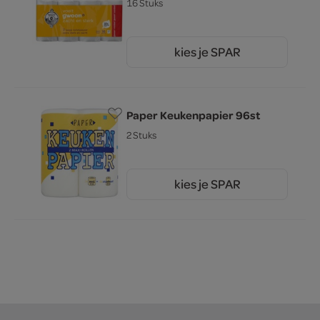
16 Stuks
kies je SPAR
5.
79
Paper Keukenpapier 96st
2 Stuks
kies je SPAR
1.
75