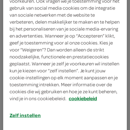
voorkeuren. Ook vragen we je toestemming voor het
gebruik van social media cookies om de integratie
Spar
van sociale netwerken met de website te
verbeteren, delen makkelijker te maken en te helpen
3
.
29
bij het personaliseren van je sociale media-ervaring
en advertenties. Wanneer je op “Accepteren” klikt,
geef je toestemming voor al onze cookies. Kies je
8 Stuks
voor “Weigeren”? Dan worden alleen de strikt
noodzakelijke, functionele en prestatiecookies
geplaatst. Wanneer je zelf je voorkeuren wil instellen
Let op: aanbiedingen zijn niet zichtbaar bij de
kun je kiezen voor “zelf instellen”. Je kunt jouw
producten, maar worden wél automatisch
cookie-instellingen op elk moment aanpassen en je
verwerkt in de winkelmand.
toestemming intrekken. Meer informatie over de
cookies die wij gebruiken en hoe je ze kunt beheren,
vind je in ons cookiebeleid.
cookiebeleid
Zelf instellen