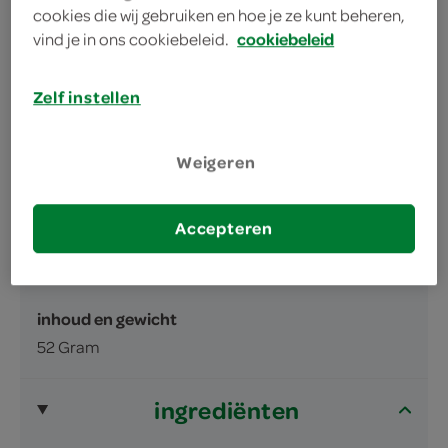
cookies die wij gebruiken en hoe je ze kunt beheren,
vind je in ons cookiebeleid.
cookiebeleid
Zelf instellen
omschrijving
Weigeren
SUIKERVRIJE KAUWGOM, met zoetstoffen.
Accepteren
Overmatig gebruik kan een laxerend effect
hebben.
inhoud en gewicht
52 Gram
ingrediënten