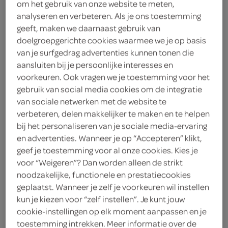
om het gebruik van onze website te meten,
3
.
analyseren en verbeteren. Als je ons toestemming
39
geeft, maken we daarnaast gebruik van
doelgroepgerichte cookies waarmee we je op basis
52 Gram
van je surfgedrag advertenties kunnen tonen die
aansluiten bij je persoonlijke interesses en
voorkeuren. Ook vragen we je toestemming voor het
Let op: aanbiedingen zijn niet zichtbaar bij de
gebruik van social media cookies om de integratie
producten, maar worden wél automatisch
van sociale netwerken met de website te
verwerkt in de winkelmand.
verbeteren, delen makkelijker te maken en te helpen
bij het personaliseren van je sociale media-ervaring
en advertenties. Wanneer je op “Accepteren” klikt,
sportlife smashmint, een suikervrije kauwgom met
geef je toestemming voor al onze cookies. Kies je
voor “Weigeren”? Dan worden alleen de strikt
een heerlijke frisse smaak
noodzakelijke, functionele en prestatiecookies
in een handig potje
geplaatst. Wanneer je zelf je voorkeuren wil instellen
frisse smaak
kun je kiezen voor “zelf instellen”. Je kunt jouw
cookie-instellingen op elk moment aanpassen en je
suikervrij
toestemming intrekken. Meer informatie over de