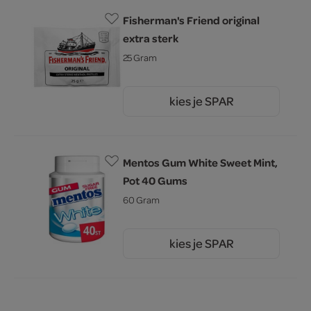
Fisherman's Friend original
extra sterk
25 Gram
kies je SPAR
1.
50
Mentos Gum White Sweet Mint,
Pot 40 Gums
60 Gram
kies je SPAR
4.
39