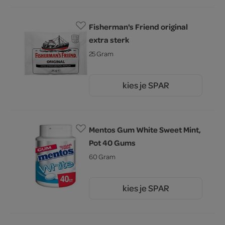
Fisherman's Friend original
extra sterk
25 Gram
kies je SPAR
1.
50
Mentos Gum White Sweet Mint,
Pot 40 Gums
60 Gram
kies je SPAR
4.
39