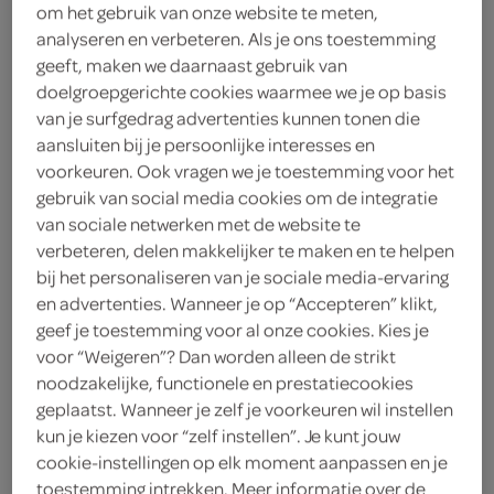
om het gebruik van onze website te meten,
analyseren en verbeteren. Als je ons toestemming
Sportlife
geeft, maken we daarnaast gebruik van
3
.
doelgroepgerichte cookies waarmee we je op basis
89
van je surfgedrag advertenties kunnen tonen die
aansluiten bij je persoonlijke interesses en
4 Stuks
voorkeuren. Ook vragen we je toestemming voor het
gebruik van social media cookies om de integratie
van sociale netwerken met de website te
Let op: aanbiedingen zijn niet zichtbaar bij de
verbeteren, delen makkelijker te maken en te helpen
producten, maar worden wél automatisch
bij het personaliseren van je sociale media-ervaring
en advertenties. Wanneer je op “Accepteren” klikt,
verwerkt in de winkelmand.
geef je toestemming voor al onze cookies. Kies je
voor “Weigeren”? Dan worden alleen de strikt
noodzakelijke, functionele en prestatiecookies
suikervrije kauwgom met langdurige frisse
geplaatst. Wanneer je zelf je voorkeuren wil instellen
extramintsmaak
kun je kiezen voor “zelf instellen”. Je kunt jouw
4 handige meeneem verpakkingen
cookie-instellingen op elk moment aanpassen en je
toestemming intrekken. Meer informatie over de