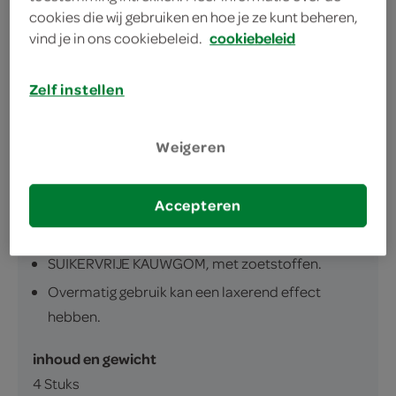
dankzij het verbeterde recept blijft de kauwgom
cookies die wij gebruiken en hoe je ze kunt beheren,
nóg langer fris
vind je in ons cookiebeleid.
cookiebeleid
suikervrij
Zelf instellen
Weigeren
omschrijving
Accepteren
SUIKERVRIJE KAUWGOM, met zoetstoffen.
Overmatig gebruik kan een laxerend effect
hebben.
inhoud en gewicht
4 Stuks