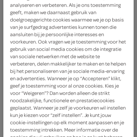
analyseren en verbeteren. Als je ons toestemming
geeft, maken we daarnaast gebruik van
Stimorol
doelgroepgerichte cookies waarmee we je op basis
3
.
van je surfgedrag advertenties kunnen tonen die
89
aansluiten bij je persoonlijke interesses en
voorkeuren. Ook vragen we je toestemming voor het
84 Gram
gebruik van social media cookies om de integratie
van sociale netwerken met de website te
verbeteren, delen makkelijker te maken en te helpen
Let op: aanbiedingen zijn niet zichtbaar bij de
bij het personaliseren van je sociale media-ervaring
producten, maar worden wél automatisch
en advertenties. Wanneer je op “Accepteren” klikt,
verwerkt in de winkelmand.
geef je toestemming voor al onze cookies. Kies je
voor “Weigeren”? Dan worden alleen de strikt
noodzakelijke, functionele en prestatiecookies
geplaatst. Wanneer je zelf je voorkeuren wil instellen
kun je kiezen voor “zelf instellen”. Je kunt jouw
cookie-instellingen op elk moment aanpassen en je
toestemming intrekken. Meer informatie over de
cookies die wij gebruiken en hoe je ze kunt beheren,