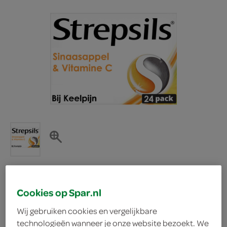
Strepsils sinaasapppel
Cookies op Spar.nl
Wij gebruiken cookies en vergelijkbare
en vitamine c
technologieën wanneer je onze website bezoekt. We