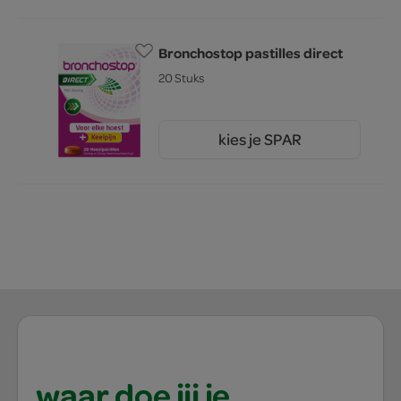
Bronchostop pastilles direct
20 Stuks
kies je SPAR
12.
99
waar doe jij je