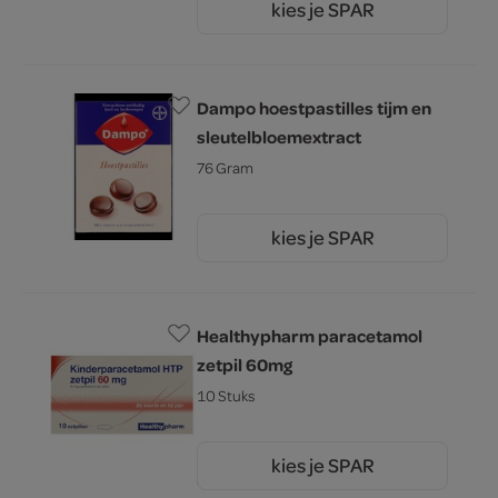
kies je SPAR
1.
49
Dampo hoestpastilles tijm en
sleutelbloemextract
76 Gram
kies je SPAR
6.
29
Healthypharm paracetamol
zetpil 60mg
10 Stuks
kies je SPAR
3.
49