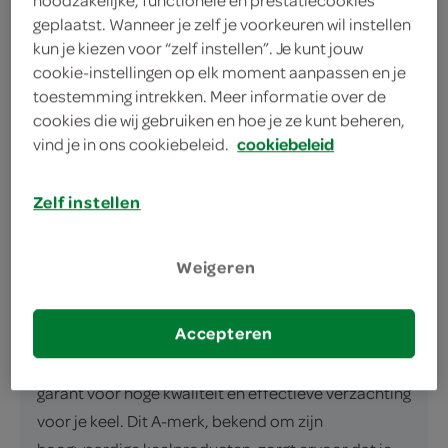
Met echte sinaasappelsmaak
geplaatst. Wanneer je zelf je voorkeuren wil instellen
Bevat vitamine C
kun je kiezen voor “zelf instellen”. Je kunt jouw
cookie-instellingen op elk moment aanpassen en je
toestemming intrekken. Meer informatie over de
cookies die wij gebruiken en hoe je ze kunt beheren,
vind je in ons cookiebeleid.
cookiebeleid
Zelf instellen
omschrijving
Strepsils: AV Sinaasappel en Vitamine C voor
Weigeren
verzachtende zorg Tijdens de koudere dagen of
wanneer je keel wat ondersteuning kan gebruiken,
Accepteren
biedt Strepsils een helpende hand. De Strepsils AV
sinaasappel en vitamine C zuigtabletten staan
garant voor hoge kwaliteit en effectieve verzachting
voor je keel. Dit A-merk, bekend om zijn