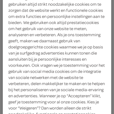
gebruiken altijd strikt noodzakelijke cookies om te
zorgen dat de website werkt en functionele cookies
Strepsils
om extra functies en persoonlijke instellingen aan te
8
.
bieden. We gebruiken ook altijd prestatiecookies
59
om het gebruik van onze website te meten,
analyseren en verbeteren. Als je ons toestemming
24 Stuks
geeft, maken we daarnaast gebruik van
doelgroepgerichte cookies waarmee we je op basis
van je surfgedrag advertenties kunnen tonen die
Let op: aanbiedingen zijn niet zichtbaar bij de
aansluiten bij je persoonlijke interesses en
producten, maar worden wél automatisch
voorkeuren. Ook vragen we je toestemming voor het
verwerkt in de winkelmand.
gebruik van social media cookies om de integratie
van sociale netwerken met de website te
verbeteren, delen makkelijker te maken en te helpen
Strepsils sinaasappel en vitamine C - pak 24
bij het personaliseren van je sociale media-ervaring
en advertenties. Wanneer je op “Accepteren” klikt,
zuigtabletten
geef je toestemming voor al onze cookies. Kies je
Verlicht keelpijn effectief
voor “Weigeren”? Dan worden alleen de strikt
noodzakelijke, functionele en prestatiecookies