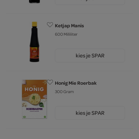
4.
Ketjap Manis
600 Milliliter
kies je SPAR
4.
39
Honig Mie Roerbak
300 Gram
kies je SPAR
2.
15