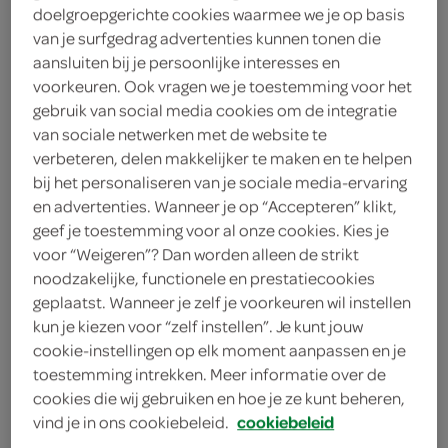
doelgroepgerichte cookies waarmee we je op basis
1
.
15
van je surfgedrag advertenties kunnen tonen die
aansluiten bij je persoonlijke interesses en
voorkeuren. Ook vragen we je toestemming voor het
200 Gram
gebruik van social media cookies om de integratie
van sociale netwerken met de website te
verbeteren, delen makkelijker te maken en te helpen
Let op: aanbiedingen zijn niet zichtbaar bij de
bij het personaliseren van je sociale media-ervaring
producten, maar worden wél automatisch
en advertenties. Wanneer je op “Accepteren” klikt,
verwerkt in de winkelmand.
geef je toestemming voor al onze cookies. Kies je
voor “Weigeren”? Dan worden alleen de strikt
noodzakelijke, functionele en prestatiecookies
geplaatst. Wanneer je zelf je voorkeuren wil instellen
kun je kiezen voor “zelf instellen”. Je kunt jouw
cookie-instellingen op elk moment aanpassen en je
toestemming intrekken. Meer informatie over de
cookies die wij gebruiken en hoe je ze kunt beheren,
omschrijving
vind je in ons cookiebeleid.
cookiebeleid